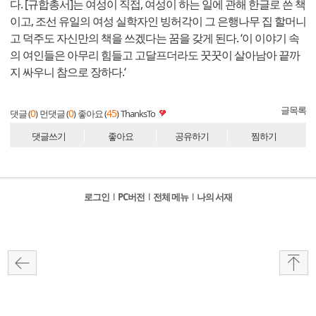
다. [규합총서]는 여성이 직접, 여성이 하는 일에 관해 한글로 쓴 책
이고, 조선 유일의 여성 실학자인 빙허각이 그 은행나무 집 할머니
고 덕주도 자신만의 책을 쓰겠다는 꿈을 갖게 된다. ‘이 이야기 속
의 여인들은 아무리 힘들고 고달프더라도 꿋꿋이 살아남아 끝까
지 싸우니 참으로 장하다.‘
글목록
0
0
45
댓글 (
)
먼댓글 (
)
좋아요 (
)
ThanksTo
댓글쓰기
좋아요
공유하기
찜하기
로그인
l
PC버전
l
전체 메뉴
l
나의 서재