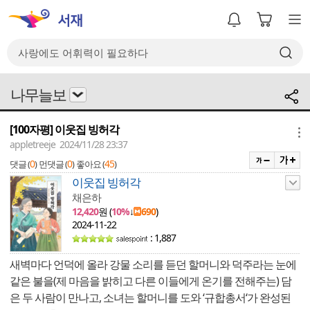
나무늘보
[100자평] 이웃집 빙허각
메뉴
appletreeje 2024/11/28 23:37
0
0
45
댓글 (
)
먼댓글 (
)
좋아요 (
)
이웃집 빙허각
채은하
12,420
원 (
10%
↓
690
)
2024-11-22
: 1,887
새벽마다 언덕에 올라 강물 소리를 듣던 할머니와 덕주라는 눈에
같은 불을(제 마음을 밝히고 다른 이들에게 온기를 전해주는) 담
은 두 사람이 만나고, 소녀는 할머니를 도와 ‘규합총서‘가 완성된