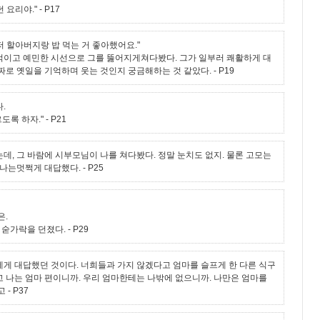
 요리야."
- P17
 저 할아버지랑 밥 먹는 거 좋아했어요."
이고 예민한 시선으로 그를 뚫어지게쳐다봤다. 그가 일부러 쾌활하게 대
짜로 옛일을 기억하며 웃는 것인지 궁금해하는 것 같았다.
- P19
.
르도록 하자."
- P21
데, 그 바람에 시부모님이 나를 쳐다봤다. 정말 눈치도 없지. 물론 고모는
 나는멋쩍게 대답했다.
- P25
은.
 숟가락을 던졌다.
- P29
게 대답했던 것이다. 너희들과 가지 않겠다고 엄마를 슬프게 한 다른 식구
 나는 엄마 편이니까. 우리 엄마한테는 나밖에 없으니까. 나만은 엄마를
고
- P37