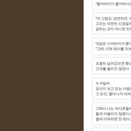
"할아버지가 좋아하시던
"아 그럼요. 당연하죠.
고모는 여전히 신경질적
답하는 건지 아니면 진
대답은 시아버지가 했다
"그래, 이제 제사를 치
조용히 넘어갔으면 했는
고개를 돌리지 않았다.
누구일까.
당신이 보고 있는 사람
그 순간, 할머니가 내게
그래서 나는 외사촌들에
들과 어울리지 않겠다고
절대 미워하면 안 된다