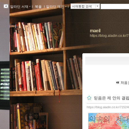
알라딘 서재
ｌ
북플
ｌ
알라딘 메인
ｌ
서재통합 검색
maeil
https://blog.aladin.co.kr
처음 
믿음은 제 안의 결핍
https://blog.aladin.co.kr/715