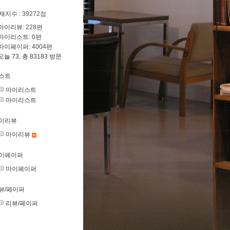
재지수
: 39272점
마이리뷰:
228
편
마이리스트:
0
편
마이페이퍼:
4004
편
오늘 73, 총 83183 방문
스트
마이리스트
마이리스트
이리뷰
마이리뷰
이페이퍼
마이페이퍼
뷰/페이퍼
리뷰/페이퍼