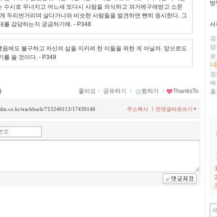
방
는 수시로 무너지고 어느새 또다시 사람을 의식하고 과거에구애받고 소문
렇게 두리번거리며 살다가나와 비슷한 사람들을 발견하면 빤히 응시한다. 그
서
대를 감당하는지 궁금하기에.
- P348
검
당
음에도 불구하고 자신의 삶을 지키려 한 이들을 위한 게 아닐까. 앞으로도
은
기를 쓸 것이다.
- P349
정
베
)
좋아요
ｌ
공유하기
ｌ
찜하기
ｌ
ThanksTo
출
ㅣ
ladin.co.kr/trackback/715240113/17439146
주소복사
먼댓글바로쓰기