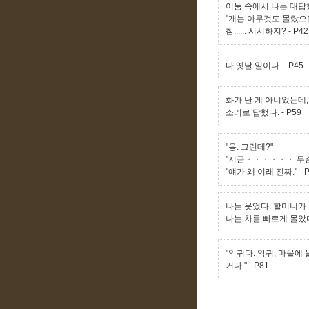
어둠 속에서 나는 대답
"개는 아무것도 몰랐으면
참...... 시시하지?
- P42
다 옛날 일이다.
- P45
화가 난 게 아니었는데
소리로 답했다.
- P59
"응. 그런데?"
"지금・・・・・・ 무슨
"얘가 왜 이래 진짜."
- 
나는 웃었다. 할머니가
나는 차를 빠르게 몰았
"악귀다. 악귀, 마을
거다."
- P81