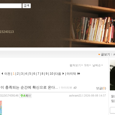
/715240113
글보기
ｌ
펼쳐보기
5개
날짜순
|
이전 |
1
|
2
|
3
|
4
|
5
|
6
|
7
|
8
|
9
|
10
|
다음
|
마지막
이 충족되는 순간에 확신으로 온다...
ｌ
마이리뷰
댓글(
0
)
240113/17439146
ashram21
l 2026-08-08 14:57
읽
있