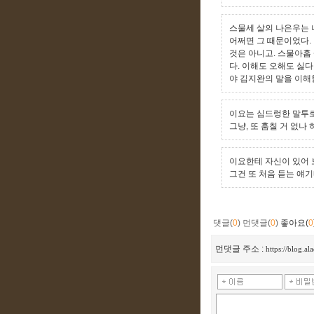
스물세 살의 나은우는 
어쩌면 그 때문이었다. 
것은 아니고. 스물아홉
다. 이해도 오해도 싫다
야 김지완의 말을 이해할
이요는 심드렁한 말투로
그냥, 또 훔칠 거 없나 
이요한테 자신이 있어 
그건 또 처음 듣는 얘기
댓글(
0
)
먼댓글(
0
)
좋아요(
0
먼댓글 주소 :
https://blog.a