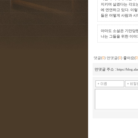
지키며 살겠다는 각오
에 연연하고 있다. 이
들은 어떻게 사람과 시
아마도 소설은 기만당했
나는 그들을 위한 이야
댓글(
0
)
먼댓글(
0
)
좋아요(
0
먼댓글 주소 :
https://blog.a