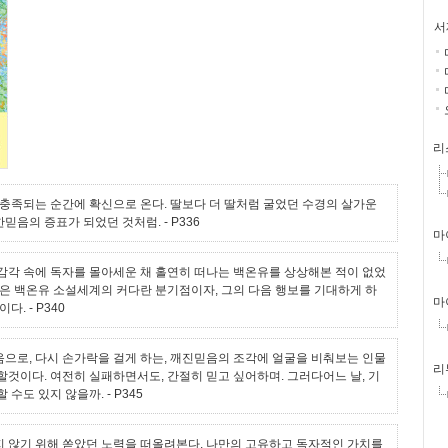
서
리
 충족되는 순간에 확신으로 온다. 딸보다 더 딸처럼 굴었던 수경의 살가운
믿음의 증표가 되었던 것처럼.
- P336
마
감각 속에 독자를 몰아세운 채 홀연히 떠나는 백온유를 상상해본 적이 없었
들은 백온유 소설세계의 커다란 분기점이자, 그의 다음 행보를 기대하게 하
마
이다.
- P340
으로, 다시 손가락을 걸게 하는, 깨진믿음의 조각에 얼굴을 비춰보는 인물
리
할것이다. 여전히 실패하면서도, 간절히 믿고 싶어하며. 그러다어느 날, 기
할 수도 있지 않을까.
- P345
 않기 위해 쏟았던 노력을 떠올려본다. 나만의 고유하고 독자적인 가치를