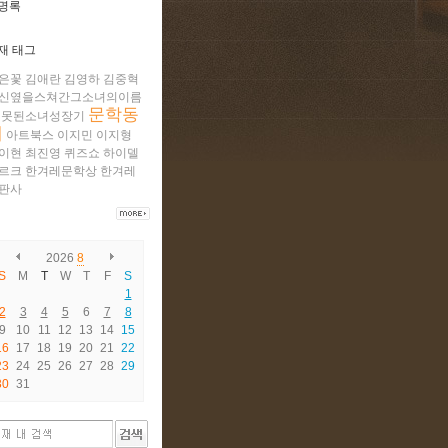
명록
재 태그
은꽃
김애란
김영하
김중혁
신옆을스쳐간그소녀의이름
문학동
못된소녀성장기
네
아트북스
이지민
이지형
이현
최진영
퀴즈쇼
하이델
르크
한겨레문학상
한겨레
판사
2026
8
S
M
T
W
T
F
S
1
2
3
4
5
6
7
8
9
10
11
12
13
14
15
16
17
18
19
20
21
22
23
24
25
26
27
28
29
30
31