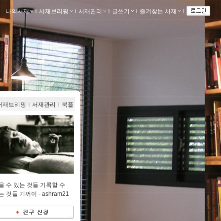
나의서재
ｌ
서재브리핑
ｌ
서재관리
ｌ
글쓰기
ｌ
즐겨찾는 서재
ｌ
서재브리핑
ｌ
서재관리
ｌ
북플
을 수 있는 것들 기록할 수
는 것들 기꺼이 -
ashram21