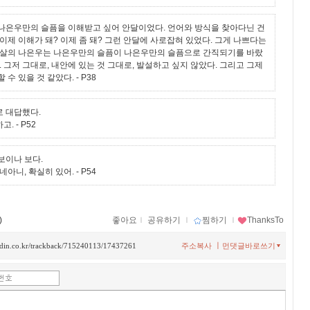
나은우만의 슬픔을 이해받고 싶어 안달이었다. 언어와 방식을 찾아다닌 건
이제 이해가 돼? 이제 좀 돼? 그런 안달에 사로잡혀 있었다. 그게 나쁘다는
 살의 나은우는 나은우만의 슬픔이 나은우만의 슬픔으로 간직되기를 바랐
. 그저 그대로, 내안에 있는 것 그대로, 발설하고 싶지 않았다. 그리고 그제
 수 있을 것 같았다.
- P38
 대답했다.
하고.
- P52
보이나 보다.
네아니, 확실히 있어.
- P54
)
좋아요
ｌ
공유하기
ｌ
찜하기
ｌ
ThanksTo
ㅣ
ladin.co.kr/trackback/715240113/17437261
주소복사
먼댓글바로쓰기