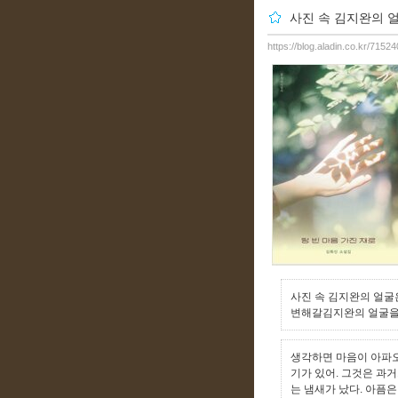
사진 속 김지완의 얼
https://blog.aladin.co.kr/715
사진 속 김지완의 얼굴
변해갈김지완의 얼굴을 
생각하면 마음이 아파오
기가 있어. 그것은 과
는 냄새가 났다. 아픔