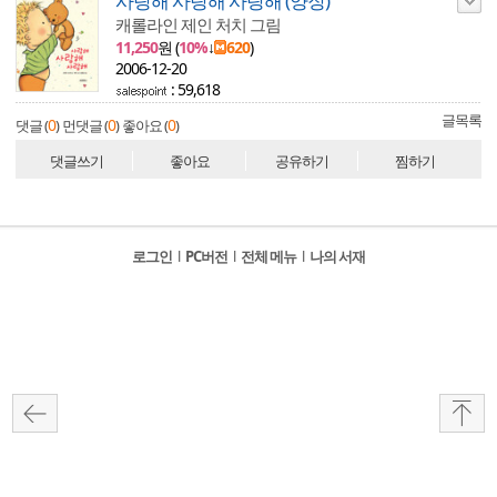
사랑해 사랑해 사랑해 (양장)
캐롤라인 제인 처치 그림
11,250
원 (
10%
↓
620
)
2006-12-20
: 59,618
글목록
0
0
0
댓글 (
)
먼댓글 (
)
좋아요 (
)
댓글쓰기
좋아요
공유하기
찜하기
로그인
l
PC버전
l
전체 메뉴
l
나의 서재