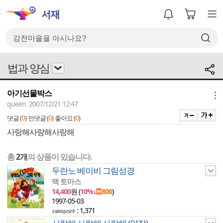
법과 양심
아기선물박스
메뉴
queen 2007/12/21 12:47
0
0
0
댓글 (
)
먼댓글 (
)
좋아요 (
)
사랑해사랑해사랑해
총
2개
의 상품이 있습니다.
두란노 베이비 그림성경
맥 토마스
14,400
원 (
10%
↓
800
)
1997-05-03
: 1,371