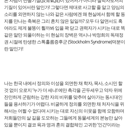
은 사람이 반골기질(反骨氣質)이 있어서가 아니라 철학자로서의
기질이 있어서란 말인가! 그렇다면 제대로 사고할 줄 알고 양심의
소리를 외면하지 않는 나와 같은 사람에겐 왜 현실에서 함께 할 동
지를 만나는 축복은 그리 흔치 않은 일일까? 모두 다 알면서도 혹
여라도 제게 불똥이 튈까봐 입을 꽉 닫고 권력자가 시키는 대로 똑
같은 말만 되풀이하는 이 현실의 장벽은 역시나 박정희의 독재정
권 시절에 탄생한 스톡홀름증후군 (Stockholm Syndrome)덕분이
란 말인가!
나는 한국 내에서 정의와 이성을 외면한 채 학자, 목사, 소시민 할
것 없이 오로지 ‘누가 더 세냐! 에만 촉각을 곤두세우고 약자 위에
잔인하게 군림하는 강한 자의 비위를 맞추며 살아가는 동시대인
들을 용서하기가 어렵다. 비굴하게 정의를 외면한 채 처자식을 위
해서는 어쩔 수 없다며 시키는 대로 자신의 이웃을 함께 모함하며
저희들만의 살 길을 도모하는 그들에게 동물세계의 본능만 살아
있을 뿐이지 결코 육과 영과 혼의 결합체인 고귀한 ’인간‘이라는