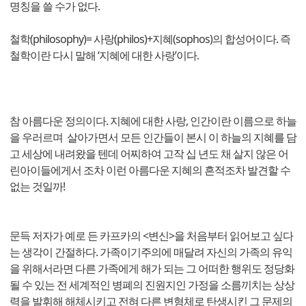
명칭을 쓸 수가 없다.
철학(philosophy)= 사랑(philos)+지혜(sophos)의 합성어이다. 즉
철학이란 다시 말해 ‘지혜에 대한 사랑’이다.
참 아름다운 정의이다. 지혜에 대한 사랑, 인간이란 이름으로 하늘
을 우러르며 살아가면서 모든 인간들이 본시 이 하늘의 지혜를 담
고 세상에 내려왔을 텐데 어찌하여 고작 십 년도 채 살지 않은 어
린아이들에게서 조차 이런 아름다운 지혜의 흔적조차 발견할 수
없는 것일까!
문득 저자가 예로 든 카프카의 <변신>을 처음부터 읽어보고 싶다
는 생각이 간절하다. 가족이기주의에 매달려 자신의 가족의 유익
을 위해서라면 다른 가족에게 해가 되는 그 어떠한 행위도 정당화
될 수 있는 전 세계적인 병폐의 진원지인 가정을 소름끼치는 상상
력을 발휘해 해체시키고 전혀 다른 변형체로 탄생시킨 그 문제의