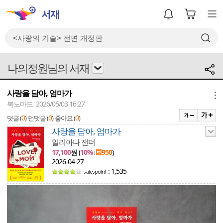
나의정원님의 서재
사랑을 담아, 엄마가
메뉴
북노마드 2026/05/03 16:27
0
0
0
댓글 (
)
먼댓글 (
)
좋아요 (
)
사랑을 담아, 엄마가
일리아나 잰더
17,100
원 (
10%
↓
950
)
2026-04-27
: 1,535