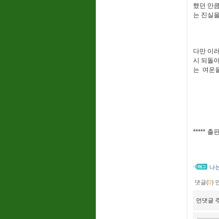
했던 만
는 진실을
다만 이
시 되돌
는 여운을
*****
나
댓글(
0
)
먼댓글 주