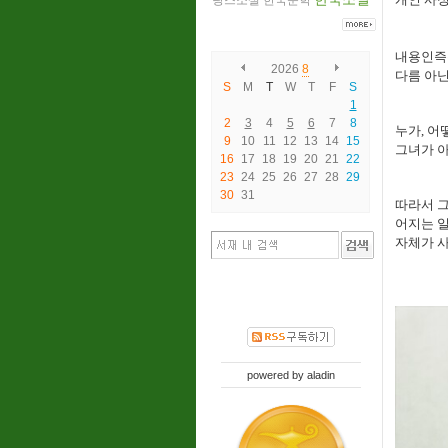
랑스소설
한국문학
내용인즉
2026
8
다름 아닌
S
M
T
W
T
F
S
1
2
3
4
5
6
7
8
누가, 어
9
10
11
12
13
14
15
그녀가 아
16
17
18
19
20
21
22
23
24
25
26
27
28
29
30
31
따라서 그
어지는 일
자체가 사
powered by
aladin