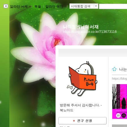
알라딘 서재
ｌ
북플
ｌ
알라딘 메인
ｌ
서재통합 검색
나의정원님의 서재
https://blog.aladin.co.kr/713673116
나는
https://bl
방문해 주셔서 감사합니다. -
북노마드