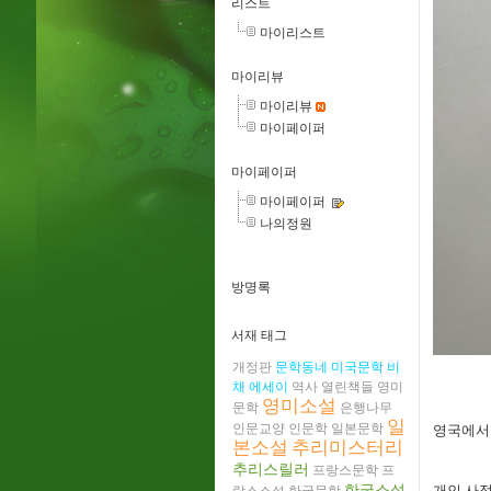
리스트
마이리스트
마이리뷰
마이리뷰
마이페이퍼
마이페이퍼
마이페이퍼
나의정원
방명록
서재 태그
개정판
문학동네
미국문학
비
채
에세이
역사
열린책들
영미
영미소설
문학
은행나무
일
인문교양
인문학
일본문학
영국에서만
본소설
추리미스터리
추리스릴러
프랑스문학
프
한국소설
개인 사정