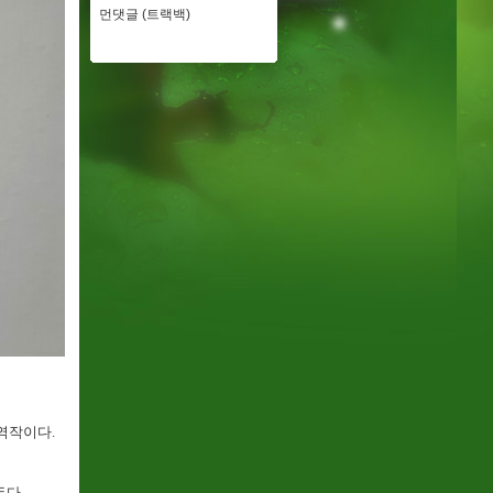
먼댓글 (트랙백)
역작이다.
든다.