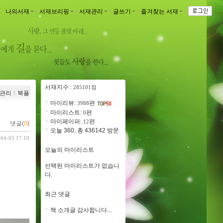
나의서재
ｌ
서재브리핑
ｌ
서재관리
ｌ
글쓰기
ｌ
즐겨찾는 서재
ｌ
서재지수
: 285101점
관리
ｌ
북플
마이리뷰:
편
3988
마이리스트:
편
0
마이페이퍼:
편
12
댓글(
0
)
오늘 360, 총 436142 방문
-04-05 17:19
오늘의 마이리스트
선택된 마이리스트가 없습니
다.
최근 댓글
책 소개글 감사합니다...