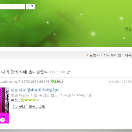
글보기
ｌ
서재브리핑
ｌ
서재
 나의 장례식에 초대받았다
ｌ
마이리뷰
og.aladin.co.kr/713673116/17198174
북노마드
l 2026
나는 나의 장례식에 초대받았다
헬렌 듀런트 지음, 황성연 옮김 / 서사원 / 2026년 3월
평점 :