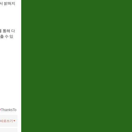
서 밝혀지
 통해 다
출 수 있
ThanksTo
바로쓰기