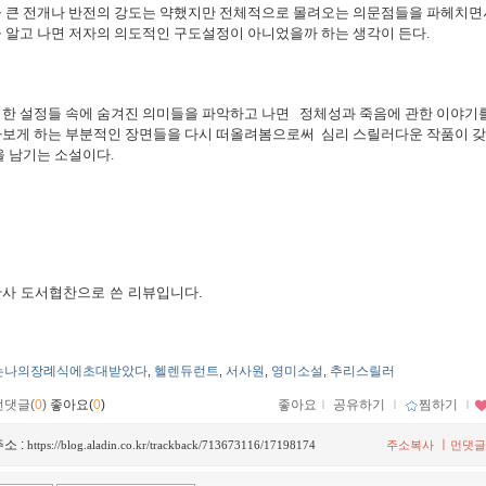
큼 큰 전개나 반전의 강도는 약했지만 전체적으로 몰려오는 의문점들을 파헤치면
 알고 나면 저자의 의도적인 구도설정이 아니었을까 하는 생각이 든다.
러한 설정들 속에 숨겨진 의미들을 파악하고 나면 정체성과 죽음에 관한 이야기를
아보게 하는 부분적인 장면들을 다시 떠올려봄으로써 심리 스릴러다운 작품이 갖
 남기는 소설이다.
 출판사 도서협찬으로 쓴 리뷰입니다.
는나의장례식에초대받았다
헬렌듀런트
서사원
영미소설
추리스릴러
,
,
,
,
먼댓글(
0
)
좋아요(
0
)
좋아요
ｌ
공유하기
ｌ
찜하기
ｌ
소 :
ㅣ
https://blog.aladin.co.kr/trackback/713673116/17198174
주소복사
먼댓글