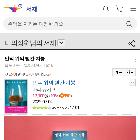
나의정원님의 서재
언덕 위의 빨간 지붕
메뉴
북노마드 2025/07/05 16:16
0
0
2
댓글 (
)
먼댓글 (
)
좋아요 (
)
언덕 위의 빨간 지붕
마리 유키코
17,100
원 (
10%
↓
950
)
2025-07-04
: 1,101