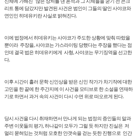
신체에 가해진 많은 상처를 낸 흔적과 그 시체들을 굳기 전 콘크
리트 통에 담갔지만 발견된 사건은 범인이 그들의 딸인 사야코와
연인인 히데유키란 사실로 밝혀진다.
이에 법정에서 히데유키는 사야코가 주도한 상황에 맞춰 따랐을
뿐이라 주장을, 사야코는 가스라이팅 당했다는 주장을 했다는 점
인데 결국 법은 히데유키에게 사형, 사야코는 무기징역을 선고한
다.
이후 시간이 흘러 문학 신인상을 받은 신인 작가가 차기작에 대한
고민을 한 끝에 한 주간지에 이 사건을 모티브로 한 소설을 연재하
기로 하면서 과거 속의 사건이 다시 수면 위로 떠오르게 된다.
당시 사건을 다시 취재하면서 만나게 되는 법정의 증인들의 말과
주변 이웃들의 평가, 하나같이 모두가 그럴 듯 하지만 진실은 저
멀리 묻혀있는 것처럼 모호한 안갯속을 걷는 듯한 진행으로 인간