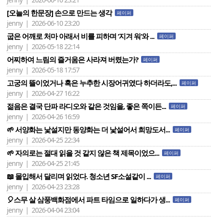
[오늘의 한문장] 손으로 만드는 생각
페이퍼
jenny | 2026-06-10 23:20
굽은 어깨로 처마 아래서 비를 피하며 ‘지겨 워‘와 ...
페이퍼
jenny | 2026-05-18 22:14
어찌하여 느림의 즐거움은 사라져 버렸는가?
페이퍼
jenny | 2026-05-18 17:57
고궁의 뜰이었거나 혹은 누추한 시장어귀였다 하더라도,...
페이퍼
jenny | 2026-04-27 16:22
젊음은 결국 단파 라디오와 같은 것임을, 좋은 쪽이든...
페이퍼
jenny | 2026-04-26 16:59
🌱 서양화는 낯설지만 동양화는 더 낯설어서 희망도서...
페이퍼
jenny | 2026-04-25 22:34
🌱 자의로는 절대 읽을 것 같지 않은 책 제목이었으...
페이퍼
jenny | 2026-04-25 21:45
📖 몰입해서 달리며 읽었다. 청소년 SF소설같이 ...
페이퍼
jenny | 2026-04-23 23:28
🎈스무 살 삼풍백화점에서 파트 타임으로 일하다가 생...
페이퍼
jenny | 2026-04-04 23:04