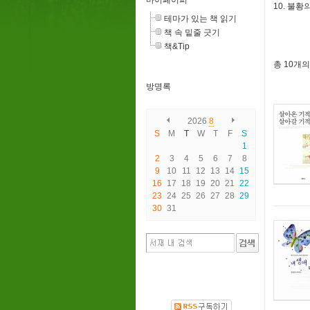
마이페이퍼
10. 불황
테마가 있는 책 읽기
책 속 밑줄 긋기
책&Tip
총
10개
의
방명록
2026
8
S
M
T
W
T
F
S
1
2
3
4
5
6
7
8
9
10
11
12
13
14
15
16
17
18
19
20
21
22
23
24
25
26
27
28
29
30
31