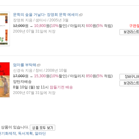
문학의 숲을 거닐다
- 장영희 문학 에세이
장영희 지음 / 샘터사 / 2005년 3월
12,000
원 →
10,800
원(
10%
할인) / 마일리지
600
원(
5%
적립)
구판
2009년 07월 31일에 저장
엄마를 부탁해
신경숙 지음 / 창비 / 2008년 10월
17,000
원 →
15,300
원(
10%
할인) / 마일리지
850
원(
5%
적립)
양탄자배송
8월 10일 (월) 밤 11시
잠들기전 배송
2009년 07월 31일에 저장
 상품이 있습니다.
반기화제작
독서계획
알라딘
,
,