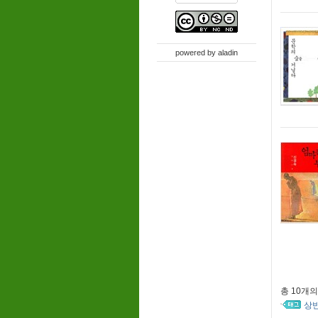
powered by
aladin
총
10개
의
상