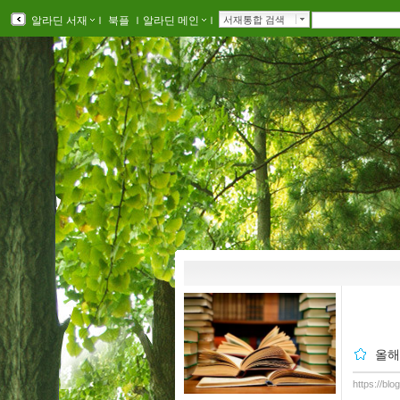
알라딘 서재
ｌ
북플
ｌ
알라딘 메인
ｌ
서재통합 검색
올해
https://bl