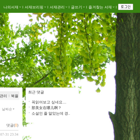
나의서재
ｌ
서재브리핑
ｌ
서재관리
ｌ
글쓰기
ｌ
즐겨찾는 서재
ｌ
최근 댓글
관리
ｌ
북플
꼭읽어보고 싶네요....
那美女在哪儿啊？
날짜순
소설인 줄 알았는데 경..
댓글(
0
)
-07-31 23:34