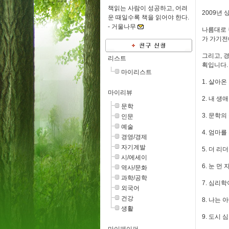
책읽는 사람이 성공하고, 어려
2009년
운 때일수록 책을 읽어야 한다.
-
거울나무
나름대로 
가 가기전
그리고, 
리스트
획입니다
마이리스트
1. 살아
마이리뷰
2. 내 생
문학
3. 문학
인문
예술
4. 엄마
경영/경제
자기계발
5. 더 리
시/에세이
6. 눈 먼
역사/문화
과학/공학
7. 심리
외국어
건강
8. 나는
생활
9. 도시 