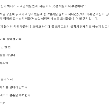
 상반기 화제가 되었던 책들인데, 저는 아직 못본 책들이 대부분이네요.
책을 꾸준히 읽었다고 생각했는데 중요한것을 놓치고 지나간듯해서 아쉬운 마음이 듭
에 장영희 교수님의 책들과 소설,심리학 베스트 도서들을 읽어 볼 생각입니다.
경제 분야의 책은 꾸준히 읽으려고 하기에 폴 크루그먼의 불황의 경제학도 빼놓지 않고 
.
온 기적 살아갈 기적
애 단 한 번
의 숲을 거닐다
를 부탁해
더
 자들의 도시
학이 서른 살에게 답하다
 아내와의 결혼을 후회한다
심리학