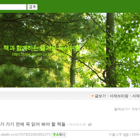
책과 함께하는 즐거운 독서여행
https://blog.aladin.co.kr/707302156
글보기
ｌ
서재브리핑
ｌ
서재
펼쳐보기
5개
가 가기 전에 꼭 읽어 봐야 할 책들
ｌ
마이리스트
og.aladin.co.kr/707302156/3001273
거울나무
(
) l 2009