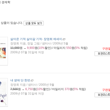
의 경제학
 상품이 있습니다.
살아온 기적 살아갈 기적
- 장영희 에세이
장영희 지음, 정일 그림 / 샘터사 / 2009년 5월
11,000
원 →
9,900
원(
10%
할인) / 마일리지
550
원(
5%
적립)
구판
2009년 07월 31일에 저장
내 생애 단 한번
장영희 지음 / 샘터사 / 2000년 9월
7,500
원 →
6,750
원(
10%
할인) / 마일리지
370
원(
5%
적립)
구판
2009년 07월 31일에 저장