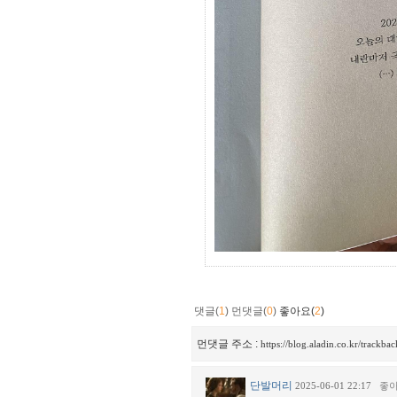
댓글(
1
)
먼댓글(
0
)
좋아요(
2
)
먼댓글 주소 :
https://blog.aladin.co.kr/trackb
단발머리
2025-06-01 22:17
좋