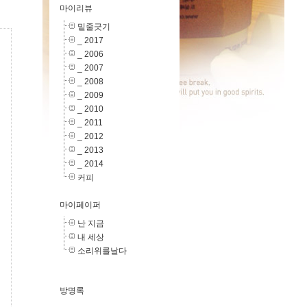
마이리뷰
밑줄긋기
_ 2017
_ 2006
_ 2007
_ 2008
_ 2009
_ 2010
_ 2011
_ 2012
_ 2013
_ 2014
커피
마이페이퍼
난 지금
내 세상
소리위를날다
방명록