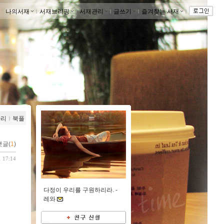
나의서재
ｌ
서재브리핑
ｌ
서재관리
ｌ
글쓰기
ｌ
즐겨찾는 서재
ｌ
관리
ｌ
북플
댓글(
1
)
1 17:14
다정이 우리를 구원하리라. -
레와