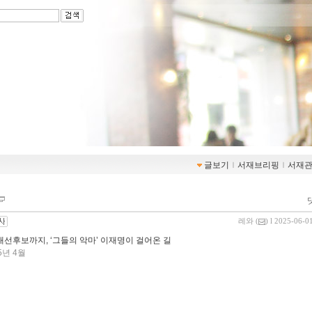
글보기
ｌ
서재브리핑
ｌ
서재
레와
(
) l 2025-06-0
대선후보까지, ‘그들의 악마’ 이재명이 걸어온 길
5년 4월