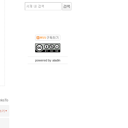
powered by
aladin
nksTo
쓰기