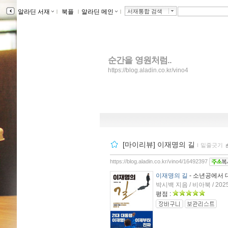
알라딘 서재
ｌ
북플
ｌ
알라딘 메인
ｌ
서재통합 검색
순간을 영원처럼..
https://blog.aladin.co.kr/vino4
[마이리뷰] 이재명의 길
ｌ
밑줄긋기
https://blog.aladin.co.kr/vino4/16492397
이재명의 길
- 소년공에서 
박시백 지음 / 비아북 / 202
평점 :