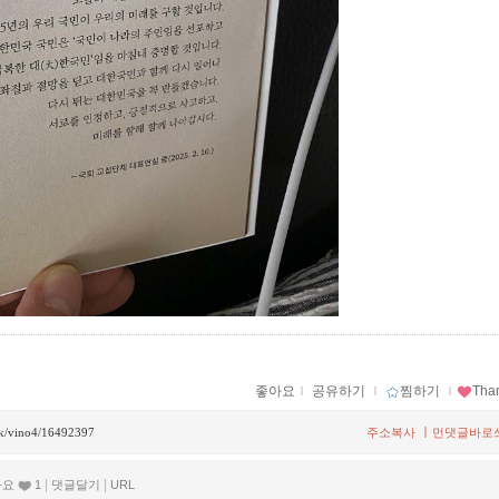
좋아요
ｌ
공유하기
ｌ
찜하기
ｌ
Tha
ㅣ
ack/vino4/16492397
주소복사
먼댓글바로
|
|
아요
1
댓글달기
URL