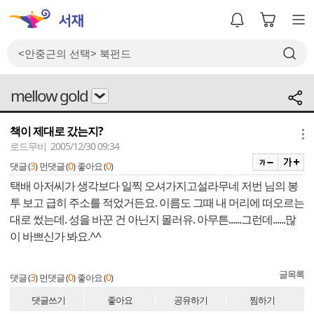
mellow gold
책이 제대로 갔는지?
메뉴
로드무비 2005/12/30 09:34
3
0
0
댓글 (
)
먼댓글 (
)
좋아요 (
)
택배 아저씨가 생각보다 일찍 오셔가지고설라무네 저번 님의 봉
투 보고 급히 주소를 적었거든요. 이름도 그때 내 머리에 떠오르는
대로 썼는데. 성을 바꾼 건 아닌지 몰러유. 아무튼......그런데......많
이 바쁘신가 봐요.^^
글목록
3
0
0
댓글 (
)
먼댓글 (
)
좋아요 (
)
댓글쓰기
좋아요
공유하기
찜하기