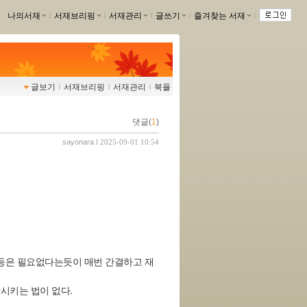
나의서재
ｌ
서재브리핑
ｌ
서재관리
ｌ
글쓰기
ｌ
즐겨찾는 서재
ｌ
글보기
ｌ
서재브리핑
ｌ
서재관리
ｌ
북플
댓글(
1
)
sayonara
l 2025-09-01 10:54
 등은 필요없다는듯이 매번 간결하고 재
망시키는 법이 없다.