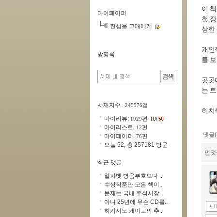
이 책
마이페이퍼
첫 
진심을 그대에게
상한
개인
방명록
를 보
곳곳에
는 트
서재지수
: 245576점
히치
마이리뷰:
편
1929
마이리스트:
편
12
댓글(
마이페이퍼:
편
76
오늘 52, 총 257181 방문
먼댓
최근 댓글
알파벳 병음부호보다 ..
수상작품만 모은 책이..
문제는 국내 주식시장..
아니 25년에 무슨 CD를..
히기시노 게이고의 추..