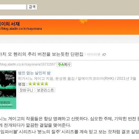
이의 서재
://blog.aladin.co.kr/sayonara
마치 오 헨리의 추리 버전을 보는듯한 단편집
ｌ
마이리뷰
//blog.aladin.co.kr/sayonara/16711557
범인 없는 살인의 밤
히가시노 게이고 지음, 윤성원 옮김 / 알에이치코리아(RHK) / 2021년 3월
평점 :
시노 게이고의 작품들은 항상 명쾌하고 산뜻하다. 심오한 주제, 기막힌 반전
게 전개되다가 깔끔한 결말을 맺어준다.
 임파서블' 시리즈나 '분노의 질주' 시리즈를 계속 믿고 보는 것처럼 결코 실