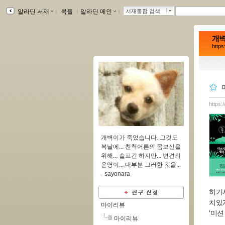
알라딘 서재
ｌ
북플
ｌ
알라딘 메인
ｌ
서재통합 검색
개벽
https
https:
개벽이가 죽었습니다. 그것도
복날에... 친척어른의 몸보신을
위해... 슬프긴 하지만... 변견의
운명이... 대부분 그러한 것을...
-
sayonara
히가
치있
마이리뷰
'미션
마이리뷰