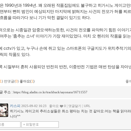
은 1990년과 1994년. 꽤 오래된 작품집임에도 불구하고 히가시노 게이고
장면부터 뻔히 범인이 예상되지만 마지막에 밝혀지는 사건의 전모가 허를 찌르
 흐름을 따라가다 보니 기가 막힌 결말이 있기도 하다.
적으로는 시종일관 암중모색하는듯한, 사건의 전모를 파악하기 힘든 이야기
여주는 '춤추는 소녀' 이야기가 가장 재미있었다. 마치 오 헨리의 작품을 읽
 cctv가 있고, 누구나 손에 쥐고 있는 스마트폰의 구글지도가 위치추적기의
릭의 작품도 있다.
콕 시절부터 흔히 사용되던 반전의 반전, 이중반전 기법은 매번 탄성을 자아낸
1
)
먼댓글(
0
)
좋아요(
1
)
좋
글 주소 :
https://blog.aladin.co.kr/trackback/sayonara/16711557
카스피
|
|
2025-09-02 16:23
좋아요
0
댓글달기
URL
히기시노 게이고의 추리소설들은 최소 평타는 치는 것 같아요.어는 책을 읽더라
니다^^