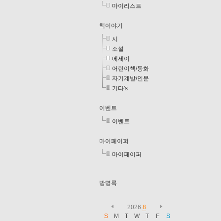
마이리스트
책이야기
시
소설
에세이
어린이책/동화
자기계발/인문
기타's
이벤트
이벤트
마이페이퍼
마이페이퍼
방명록
2026
8
S
M
T
W
T
F
S