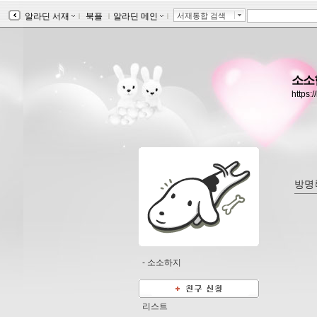
알라딘 서재
ｌ
북플
ｌ
알라딘 메인
ｌ
서재통합 검색
소소
https:
방명
-
소소하지
리스트