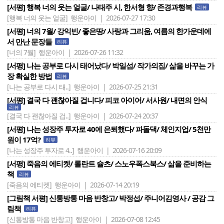
[서평] 행복 너의 웃는 얼굴/ 나태주 시, 한서형 향/ 존경과행복
리뷰
[행복 너의 웃는 얼굴]
행운아이 | 2026-07-27 17:30
[서평] 너의 7월/ 강익빈/ 좋은땅/ 사랑과 그리움, 여름의 한가운데에
서 만난 문장들
리뷰
[너의 7월]
행운아이 | 2026-07-26 11:32
[서평] 나는 공부로 다시 태어났다/ 박일섭/ 작가의집/ 삶을 바꾸는 가
장 확실한 방법
리뷰
[나는 공부로 다시 태..]
행운아이 | 2026-07-25 21:31
[서평] 결국 다 괜찮아질 겁니다/ 피코 아이어/ 서사원/ 내면의 안식
리뷰
[결국 다 괜찮아질 겁..]
행운아이 | 2026-07-24 20:37
[서평] 나는 성장주 투자로 40에 은퇴했다/ 파돌댁/ 체인지업/ 5천만
원이 17억?
리뷰
[나는 성장주 투자로 4..]
행운아이 | 2026-07-16 20:09
[서평] 죽음의 에티켓/ 롤란트 슐츠/ 스노우폭스북스/ 삶을 준비하는
책
리뷰
[죽음의 에티켓]
행운아이 | 2026-07-14 20:19
[그림책 서평] 신통방통 마음 반창고/ 박정섭/ 주니어김영사 / 공감 그
림책
리뷰
[신통방통 마음 반창고]
행운아이 | 2026-07-08 12:45