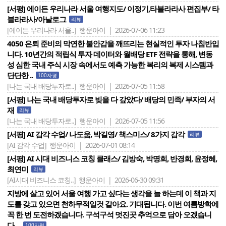
[서평] 에이든 우리나라 서울 여행지도/ 이정기,타블라라사 편집부/ 타
블라라사/아날로그
리뷰
[에이든 우리나라 서울..]
행운아이 | 2026-07-06 11:23
4050 은퇴 준비의 막연한 불안감을 깨뜨리는 현실적인 투자 나침반입
니다. 10년간의 적립식 투자 데이터와 월배당 ETF 전략을 통해, 변동
성 심한 국내 주식 시장 속에서도 예측 가능한 복리의 복제 시스템과
단단한 ..
100자평
[나는 국내 배당투자로..]
행운아이 | 2026-07-05 11:58
[서평] 나는 국내 배당투자로 빚을 다 갚았다/ 배당의 민족/ 부자의 서
재
리뷰
[나는 국내 배당투자로..]
행운아이 | 2026-07-05 11:56
[서평] AI 감각 수업/ 나도움, 박길영/ 책스미스/ 8가지 감각
리뷰
[AI 감각 수업]
행운아이 | 2026-07-01 08:14
[서평] AI 시대 비즈니스 코칭 클래스/ 김방숙, 박명희, 반경희, 윤정혜,
최연미
리뷰
[AI시대 비즈니스 코칭..]
행운아이 | 2026-06-30 09:31
지방에 살고 있어 서울 여행 가고 싶다는 생각을 늘 하는데 이 책과 지
도를 갖고 있으면 천하무적일것 같아요. 기대됩니다. 이번 여름방학에
꼭 한 번 도전하겠습니다. 구석구석 멋진곳 추억으로 담아 오겠습니
다. ..
100자평