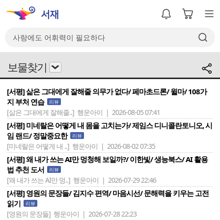
보물찾기
[서평] 삶은 그대에게 잘해줄 의무가 없다/ 페마초드론/ 윌마/ 108가
지 부처 연습
리뷰
[삶은 그대에게 잘해줄..]
행운아이 | 2026-08-05 07:41
[서평] 미네랄은 어떻게 내 몸을 고치는가/ 제임스 디니콜란토니오, 시
임 랜드/ 정말중요한
리뷰
[미네랄은 어떻게 내 ..]
행운아이 | 2026-08-02 07:35
[서평] 왜 내가 쓰는 AI만 멍청해 보일까?/ 이한빛/ 생능북스/ AI 활용
법 추천 도서
리뷰
[왜 내가 쓰는 AI만 멍..]
행운아이 | 2026-07-29 22:46
[서평] 영원의 문장들/ 김지수 편역/ 마음시선/ 문해력을 키우는 고전
읽기
리뷰
[영원의 문장들]
행운아이 | 2026-07-28 22:23