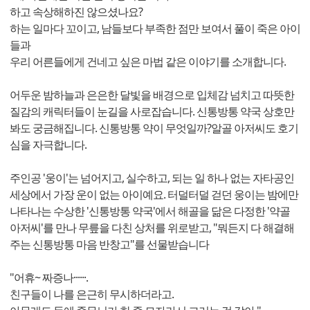
하고 속상해하진 않으셨나요?
하는 일마다 꼬이고, 남들보다 부족한 점만 보여서 풀이 죽은 아이
들과
우리 어른들에게 건네고 싶은 마법 같은 이야기를 소개합니다.
어두운 밤하늘과 은은한 달빛을 배경으로 입체감 넘치고 따뜻한
질감의 캐릭터들이 눈길을 사로잡습니다. 신통방통 약국 상호만
봐도 궁금해집니다. 신통방통 약이 무엇일까?알골 아저씨도 호기
심을 자극합니다.
주인공 '웅이'는 넘어지고, 실수하고, 되는 일 하나 없는 자타공인
세상에서 가장 운이 없는 아이예요. 터덜터덜 걷던 웅이는 밤에만
나타나는 수상한 '신통방통 약국'에서 해골을 닮은 다정한 '약골
아저씨'를 만나 무릎을 다친 상처를 위로받고, "뭐든지 다 해결해
주는 신통방통 마음 반창고"를 선물받습니다
"어휴~ 짜증나······.
친구들이 나를 은근히 무시하더라고.