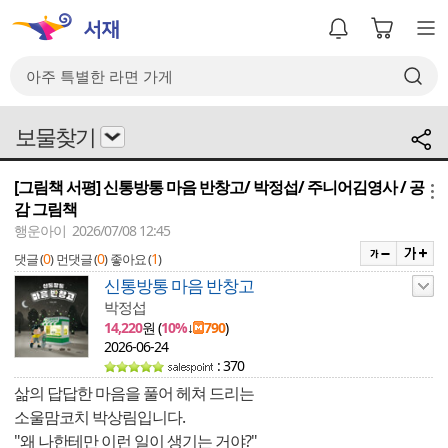
보물찾기
[그림책 서평] 신통방통 마음 반창고/ 박정섭/ 주니어김영사 / 공
메뉴
감 그림책
행운아이 2026/07/08 12:45
0
0
1
댓글 (
)
먼댓글 (
)
좋아요 (
)
신통방통 마음 반창고
박정섭
14,220
원 (
10%
↓
790
)
2026-06-24
: 370
삶의 답답한 마음을 풀어 헤쳐 드리는
소울맘코치 박상림입니다.
"왜 나한테만 이런 일이 생기는 거야?"