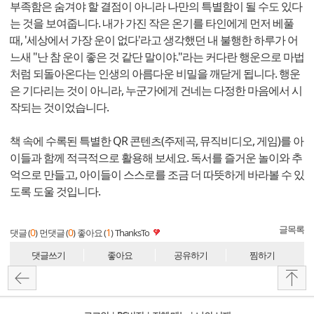
부족함은 숨겨야 할 결점이 아니라 나만의 특별함이 될 수도 있다
는 것을 보여줍니다. 내가 가진 작은 온기를 타인에게 먼저 베풀
때, '세상에서 가장 운이 없다'라고 생각했던 내 불행한 하루가 어
느새 "난 참 운이 좋은 것 같단 말이야."라는 커다란 행운으로 마법
처럼 되돌아온다는 인생의 아름다운 비밀을 깨닫게 됩니다. 행운
은 기다리는 것이 아니라, 누군가에게 건네는 다정한 마음에서 시
작되는 것이었습니다.
책 속에 수록된 특별한 QR 콘텐츠(주제곡, 뮤직비디오, 게임)를 아
이들과 함께 적극적으로 활용해 보세요. 독서를 즐거운 놀이와 추
억으로 만들고, 아이들이 스스로를 조금 더 따뜻하게 바라볼 수 있
도록 도울 것입니다.
글목록
0
0
1
댓글 (
)
먼댓글 (
)
좋아요 (
)
ThanksTo
댓글쓰기
좋아요
공유하기
찜하기