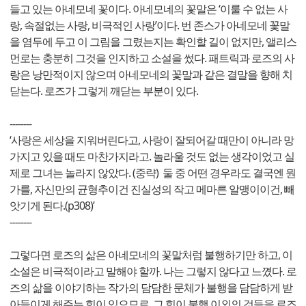
들고 있는 아네모네 꽃이다. 아네모네의 꽃말은 ‘이룰 수 없는 사
랑, 속절없는 사랑, 비극적인 사랑’이다. 번 존스가 아네모네 꽃말
을 염두에 두고 이 그림을 그렸는지는 확인할 길이 없지만, 앨리스
먼로는 충분히 그것을 인지하고 소설을 썼다. 패트릭과 로즈의 사
랑은 낭만적이지 않으며 아네모네의 꽃말과 같은 결말을 향해 치
닫는다. 로즈가 그렇게 깨닫는 부분이 있다.
--------
‘사랑은 세상을 지워버린다고, 사랑이 잘되어갈 때만이 아니라 망
가지고 있을 때도 마찬가지라고. 놀라울 것도 없는 생각이었고 실
제로 그녀는 놀라지 않았다. (중략) 둘 중 어떤 경우라도 결국엔 뭔
가를, 자신만의 균형추이건 진실성의 작고 메마른 알맹이이건, 빼
앗기게 된다.(p308)’
--------
그렇다면 로즈의 삶은 아네모네의 꽃말처럼 불행하기만 하고, 이
소설은 비극적이라고 말해야 할까. 나는 그렇지 않다고 느꼈다. 로
즈의 삶을 이야기하는 작가의 담담한 문체가 불행을 담담하게 받
아들이게 해주는 힘이 있으므로. 그 힘이 불행 이외의 것들을 로즈