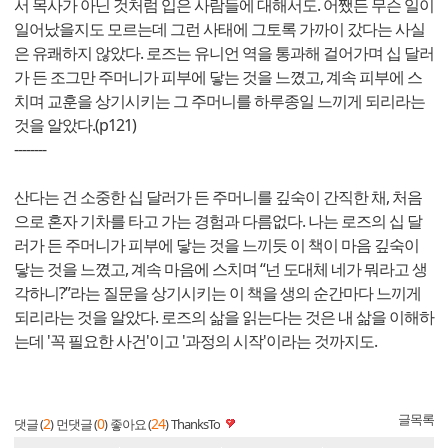
서 목사가 아닌 것처럼 입은 사람들에 대해서도. 어쨌든 무슨 일이
일어났을지도 모르는데 그런 사태에 그토록 가까이 갔다는 사실
은 유쾌하지 않았다. 로즈는 유니언 역을 통과해 걸어가며 십 달러
가 든 조그만 주머니가 피부에 닿는 것을 느꼈고, 계속 피부에 스
치며 교훈을 상기시키는 그 주머니를 하루종일 느끼게 되리라는
것을 알았다.(p121)
--------
산다는 건 소중한 십 달러가 든 주머니를 깊숙이 간직한 채, 처음
으로 혼자 기차를 타고 가는 경험과 다름없다. 나는 로즈의 십 달
러가 든 주머니가 피부에 닿는 것을 느끼듯 이 책이 마음 깊숙이
닿는 것을 느꼈고, 계속 마음에 스치며 “넌 도대체 네가 뭐라고 생
각하니?”라는 질문을 상기시키는 이 책을 생의 순간마다 느끼게
되리라는 것을 알았다. 로즈의 삶을 읽는다는 것은 내 삶을 이해하
는데 '꼭 필요한 사건'이고 '과정의 시작'이라는 것까지도.
글목록
2
0
24
댓글 (
)
먼댓글 (
)
좋아요 (
)
ThanksTo