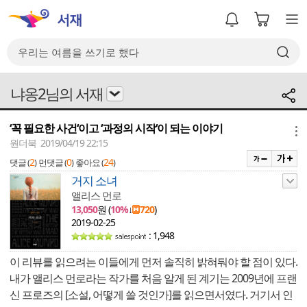
냐옹2님의 서재
‘꼭 필요한 사건‘이고 ‘과정의 시작‘이 되는 이야기
메뉴
원더북 2019/04/19 22:15
2
0
24
댓글 (
)
먼댓글 (
)
좋아요 (
)
거지 소녀
앨리스 먼로
13,050
원 (
10%
↓
720
)
2019-02-25
: 1,948
이 리뷰를 읽으려는 이들에게 먼저 솔직히 밝혀둬야 할 점이 있다.
내가 앨리스 먼로라는 작가를 처음 알게 된 계기는 2009년에 프랜
신 프로즈의 [소설, 어떻게 쓸 것인가]를 읽으면서였다. 거기서 인