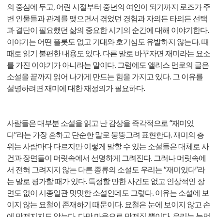
의 중심에 두고, 어린 시절부터 중년의 여인이 되기까지 로즈가 주
변 인물들과 관계를 맺으면서 겪었던 경험과 자의든 타의든 선택
과 결단이 필요했던 삶의 중요한 시기의 순간에 대해 이야기한다.
이야기는 어떤 플롯도 없고 기대와 호기심도 유발하지 않는다. 때
때로 읽기 불편한 내용도 있다. 다른 말로 바꾸자면 재미라는 요소
를 가진 이야기가 아니라는 말이다. 그럼에도 앨리스 먼로의 글은
소설을 끝까지 읽어 나가게 만드는 힘을 가지고 있다. 그 이유를
설명하려면 재미에 대한 재정의가 필요하다.
사람들은 대부분 소설을 읽고 난 감상을 즉각적으로 “재미있
다”라는 가장 흔하고 단순한 말로 뭉뚱그려 표현한다. 재미의 층
위는 사람마다 다르지만 이렇게 말할 수 있는 소설들은 대체로 사
건과 장면들이 머릿속에서 선명하게 그려진다. 그러나 머릿속에
서 전혀 그려지지 않는 다른 종류의 소설도 우리는 “재미있다”라
는 말로 평가할 때가 있다. 특정할 만한 사건도 없고 인상적인 장
면도 없이 시종일관 밋밋한 소설인데도 그렇다. 이유는 소설에 보
이지 않는 요철이 존재하기 때문이다. 요철은 눈에 보이지 않고 손
에 만져지지도 않는다. 다만 마음으로 만져질 뿐이다. 우리는 눈먼