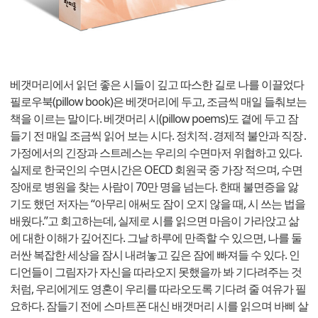
베갯머리에서 읽던 좋은 시들이 깊고 따스한 길로 나를 이끌었다
필로우북(pillow book)은 베갯머리에 두고, 조금씩 매일 들춰보는
책을 이르는 말이다. 베갯머리 시(pillow poems)도 곁에 두고 잠
들기 전 매일 조금씩 읽어 보는 시다. 정치적․경제적 불안과 직장․
가정에서의 긴장과 스트레스는 우리의 수면마저 위협하고 있다.
실제로 한국인의 수면시간은 OECD 회원국 중 가장 적으며, 수면
장애로 병원을 찾는 사람이 70만 명을 넘는다. 한때 불면증을 앓
기도 했던 저자는 “아무리 애써도 잠이 오지 않을 때, 시 쓰는 법을
배웠다.”고 회고하는데, 실제로 시를 읽으면 마음이 가라앉고 삶
에 대한 이해가 깊어진다. 그날 하루에 만족할 수 있으면, 나를 둘
러싼 복잡한 세상을 잠시 내려놓고 깊은 잠에 빠져들 수 있다. 인
디언들이 그림자가 자신을 따라오지 못했을까 봐 기다려주는 것
처럼, 우리에게도 영혼이 우리를 따라오도록 기다려 줄 여유가 필
요하다. 잠들기 전에 스마트폰 대신 배갯머리 시를 읽으며 바삐 살