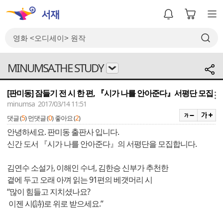
MINUMSA.THE STUDY
[판미동] 잠들기 전 시 한 편, 『시가 나를 안아준다』서평단 모집
메뉴
minumsa 2017/03/14 11:51
5
0
2
댓글 (
)
먼댓글 (
)
좋아요 (
)
안녕하세요. 판미동 출판사 입니다.
신간 도서 『시가 나를 안아준다』의 서평단을 모집합니다.
김연수 소설가, 이해인 수녀, 김한승 신부가 추천한
곁에 두고 오래 아껴 읽는 91편의 베갯머리 시
“많이 힘들고 지치셨나요?
이젠 시(詩)로 위로 받으세요.”