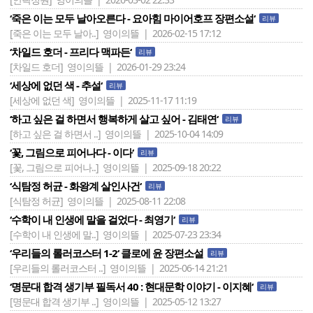
‘죽은 이는 모두 날아오른다 - 요아힘 마이어호프 장편소설‘
리뷰
[죽은 이는 모두 날아..]
영이의뜰 | 2026-02-15 17:12
‘차일드 호더 - 프리다 맥파든‘
리뷰
[차일드 호더]
영이의뜰 | 2026-01-29 23:24
‘세상에 없던 색 - 추설‘
리뷰
[세상에 없던 색]
영이의뜰 | 2025-11-17 11:19
‘하고 싶은 걸 하면서 행복하게 살고 싶어 - 김태연‘
리뷰
[하고 싶은 걸 하면서 ..]
영이의뜰 | 2025-10-04 14:09
‘꽃, 그림으로 피어나다 - 이다‘
리뷰
[꽃, 그림으로 피어나..]
영이의뜰 | 2025-09-18 20:22
‘식탐정 허균 - 화왕계 살인사건‘
리뷰
[식탐정 허균]
영이의뜰 | 2025-08-11 22:08
‘수학이 내 인생에 말을 걸었다 - 최영기‘
리뷰
[수학이 내 인생에 말..]
영이의뜰 | 2025-07-23 23:34
‘우리들의 롤러코스터 1-2‘ 클로에 윤 장편소설
리뷰
[우리들의 롤러코스터 ..]
영이의뜰 | 2025-06-14 21:21
‘명문대 합격 생기부 필독서 40 : 현대문학 이야기 - 이지혜‘
리뷰
[명문대 합격 생기부 ..]
영이의뜰 | 2025-05-12 13:27