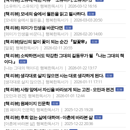
[소유하기, 소유되기]
행복한독서가 | 2026-03-12 16:16
[책 리뷰] 모네의 숲에서 월든을 읽고 필사하다.
리뷰
[모네의 숲에서 월든을..]
행복한독서가 | 2026-03-03 20:50
[책 리뷰] 의미가 인생을 바꾼다면
리뷰
[의미가 인생을 바꾼다..]
행복한독서가 | 2026-02-20 14:00
[책 리뷰]당신의 말이 꽃이 되는 순간 『말꽃🌸』
리뷰
[말꽃]
행복한독서가 | 2026-02-11 20:55
[책 리뷰] 소박하면서도 막강한 그대의 길동무가 될 『나는 그대의 책
이다.』
리뷰
[나는 그대의 책이다]
행복한독서가 | 2026-01-22 13:17
[책 리뷰] 생각대로 살지 않으면 사는 대로 생각하게 된다.
리뷰
[생각대로 살지 않으면..]
행복한독서가 | 2026-01-11 17:11
[책 리뷰] 사랑 앞에서 자신을 바라보게 되는 고전 - 오만과 편견
리뷰
[오만과 편견]
행복한독서가 | 2026-01-01 12:44
[책 리뷰] 원페이지 인문학
리뷰
[원 페이지 인문학]
행복한독서가 | 2025-12-25 19:28
[책 리뷰] 후회 없는 삶에 대하여 - 아흔에 바라본 삶
리뷰
[아흔에 바라본 삶]
행복한독서가 | 2025-12-22 20:36