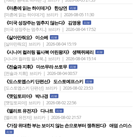
《마흔에 읽는 하이데거》 한상연
리뷰
[마흔에 읽는 하이데거]
브리카 | 2026-08-05 11:30
《미국 성장주는 멈추지 않는다》 김영웅
리뷰
[미국 성장주는 멈추지..]
브리카 | 2026-08-04 17:52
《살아만줘요》 이소베
리뷰
[살아만줘요]
브리카 | 2026-08-04 15:19
《시니어 컬러링 필사북 어린왕자》 생텍쥐페리
리뷰
[시니어 컬러링 필사북..]
브리카 | 2026-08-04 15:14
《전술과 지휘》 마쓰무라 쓰토무
리뷰
[전술과 지휘]
브리카 | 2026-08-04 00:57
《도스토옙스키 단편선》 도스토예프스키
리뷰
[도스토옙스키 단편선]
브리카 | 2026-08-02 23:53
《깻잎토피아》 박나경
리뷰
[깻잎토피아]
브리카 | 2026-08-02 22:56
《엘리트 유전자》 다나트
리뷰
[엘리트 유전자]
브리카 | 2026-08-02 21:57
《가장 위대한 부는 보이지 않는 손으로부터 쟁취된다》 애덤 스미스
리뷰