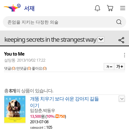
keeping secrets in the strangest way
You to Me
메뉴
설탕통 2013/10/02 17:22
0
0
0
댓글 (
)
먼댓글 (
)
좋아요 (
)
총
8개
의 상품이 있습니다.
개똥 치우기 보다 쉬운 강아지 길들
이기
임장춘.박동우
13,500
원 (
10%
↓
750
)
2013-07-08
: 105