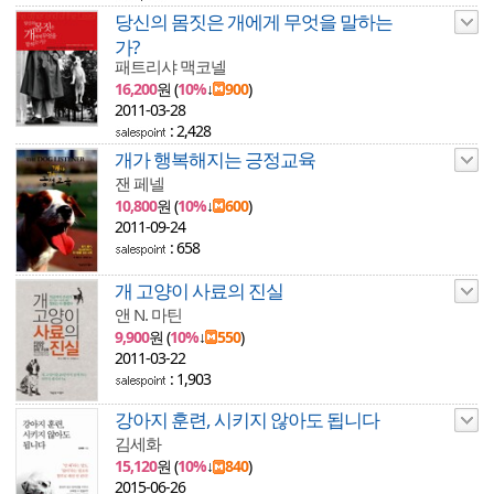
당신의 몸짓은 개에게 무엇을 말하는
가?
패트리샤 맥코넬
16,200
원 (
10%
↓
900
)
2011-03-28
: 2,428
개가 행복해지는 긍정교육
잰 페넬
10,800
원 (
10%
↓
600
)
2011-09-24
: 658
개 고양이 사료의 진실
앤 N. 마틴
9,900
원 (
10%
↓
550
)
2011-03-22
: 1,903
강아지 훈련, 시키지 않아도 됩니다
김세화
15,120
원 (
10%
↓
840
)
2015-06-26