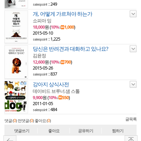
: 249
개, 어떻게 가르쳐야 하는가
소피아 잉
18,000
원 (
10%
↓
1,000
)
2015-05-10
: 1,225
당신은 반려견과 대화하고 있나요?
김윤정
12,600
원 (
10%
↓
700
)
2015-05-26
: 837
강아지 상식사전
데이비드 브루너.샘 스톨
9,900
원 (
10%
↓
550
)
2011-01-05
: 484
글목록
0
0
0
댓글 (
)
먼댓글 (
)
좋아요 (
)
댓글쓰기
좋아요
공유하기
찜하기