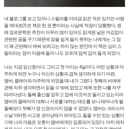
내 블로그를 보고 있자니 스릴러를 이따금 읽은 적은 있지만 서평
을 제대로(?) 쓴 책은 한 권 뿐이라는 사실에 적잖이 당황했다. 원
래 장르문학은 추천이 아무리 많이 있어도 읽게된 날은 어김없이
관련된 꿈을 꾸기 때문에 잠을 쉽게 들지 못하는 나에게는 그 점
이 꽤 곤란해서 애써 보려고는 하지 않는 편인데 이 책은 심리 스
릴러라는 점이 마음에 들어 나도 모르게 덥썩 집어 들게 되었다.
나는 지금 임신중이다. 그리고 첫 아이는 4살이다. 어떤 상황과 마
주하게 되면 누구나 자신의 상황과 겹쳐 생각하게 되기 마련.
앰버, 클레어와 마주하게 되었을 때 내가 그랬다. 첫째의 비애에
관해 자주 생각하면서 읽을 수 밖에 없었고 제목 또한 나를 자꾸
따라다녔다. 둘째 출산을 앞두고 집에 이것저것 들이고 있는지라
앰버와 클레어의 대화나 서로를 대하는 태도를 보니 태어나게 될
둘째보다 첫째가 영 신경쓰이지 않을 수 없었다. 앰버는 크리스마
스날 어떠한 사고로 코마상태가 되어있고, 들을 수만 있는 상황이
기에 나의 마음은 오롯이 앰버에게만 집중되어 있었다. 마치 애처