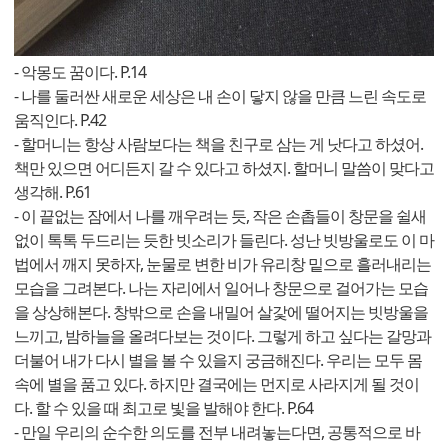
- 악몽도 꿈이다. P.14
- 나를 둘러싼 새로운 세상은 내 손이 닿지 않을 만큼 느린 속도로
움직인다. P.42
- 할머니는 항상 사람보다는 책을 친구로 삼는 게 낫다고 하셨어.
책만 있으면 어디든지 갈 수 있다고 하셨지. 할머니 말씀이 맞다고
생각해. P.61
- 이 끝없는 잠에서 나를 깨우려는 듯, 작은 손촙들이 창문을 쉴새
없이 톡톡 두드리는 듯한 빗소리가 들린다. 성난 빗방울로도 이 마
법에서 깨지 못하자, 눈물로 변한 비가 유리창 밑으로 흘러내리는
모습을 그려본다. 나는 자리에서 일어나 창문으로 걸어가는 모습
을 상상해본다. 창밖으로 손을 내밀어 살갗에 떨어지는 빗방울을
느끼고, 밤하늘을 올려다보는 것이다. 그렇게 하고 싶다는 갈망과
더불어 내가 다시 별을 볼 수 있을지 궁금해진다. 우리는 모두 몸
속에 별을 품고 있다. 하지만 결국에는 먼지로 사라지게 될 것이
다. 할 수 있을 때 최고로 빛을 발해야 한다. P.64
- 만일 우리의 순수한 의도를 전부 내려놓는다면, 공통적으로 바