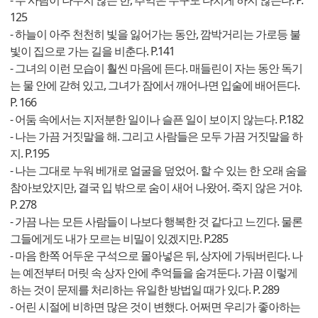
- 두 사람이 나누지 않는 한, 추억은 누구도 다치게 하지 않는다. P.
125
- 하늘이 아주 천천히 빛을 잃어가는 동안, 깜박거리는 가로등 불
빛이 집으로 가는 길을 비춘다. P.141
- 그녀의 이런 모습이 훨씬 마음에 든다. 매들린이 자는 동안 독기
는 물 안에 갇혀 있고, 그녀가 잠에서 깨어나면 입술에 배어든다.
P. 166
- 어둠 속에서는 지저분한 일이나 슬픈 일이 보이지 않는다. P.182
- 나는 가끔 거짓말을 해. 그리고 사람들은 모두 가끔 거짓말을 하
지. P.195
- 나는 그대로 누워 베개로 얼굴을 덮었어. 할 수 있는 한 오래 숨을
참아보았지만, 결국 입 밖으로 숨이 새어 나왔어. 죽지 않은 거야.
P. 278
- 가끔 나는 모든 사람들이 나보다 행복한 것 같다고 느낀다. 물론
그들에게도 내가 모르는 비밀이 있겠지만. P.285
- 마음 한쪽 어두운 구석으로 몰아넣은 뒤, 상자에 가둬버린다. 나
는 예전부터 머릿 속 상자 안에 추억들을 숨겨둔다. 가끔 이렇게
하는 것이 문제를 처리하는 유일한 방법일 때가 있다. P. 289
- 어린 시절에 비하면 많은 것이 변했다. 어쩌면 우리가 좋아하는