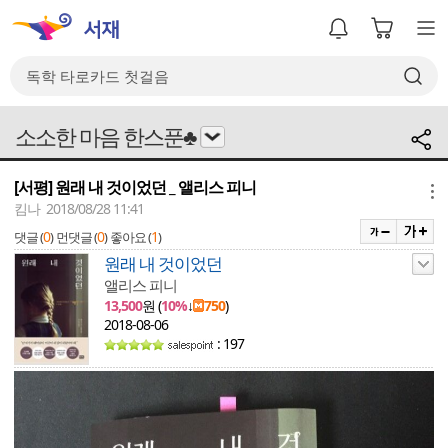
소소한 마음 한스푼♣
[서평] 원래 내 것이었던 _ 앨리스 피니
메뉴
킴나 2018/08/28 11:41
0
0
1
댓글 (
)
먼댓글 (
)
좋아요 (
)
원래 내 것이었던
앨리스 피니
13,500
원 (
10%
↓
750
)
2018-08-06
: 197