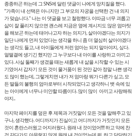
종종하곤 하는데 그 SNS에 달린 댓글이 나에게 망치질을 했다.
"가족이 내 선택은 아니지만 그 부모의 자궁을 선택한 건 내 의지
가 맞습니다." 나는 이 댓글을 보고 철렁했다. 이따금 너무 괴롭고
삶이 잘 풀리지 않으면 괜스레 지금은 옆에 계시지도 않은 엄마탓
을 해보곤 하는데 태어나고자 하는 의지가, 살아야겠다는 의지가
일단 나에게 먼저 있었다는 생각을 하니 좀 더 열심히 살아야겠다
는 생각도 들고, 내 아이들에게 저런 엄마는 되지 말아야지, 싶다.
얼떨결에 생기긴 했지만 그 누구보다 내 아이를 사랑하고 아끼고
있다. 사실 둘째가 생겼을 때는 새롭게 내 삶을 시작할 수 있는 시
기였어서 갑자기 모든 것이 물거품이 된 것만 같아 정말 나쁜 생각
도 많이 했는데, 그렇게치면 ​내가 저 엄마랑 뭐가 다른가 싶고, 모
든 딸들의 불행의 엄마로부터 시작되었다고 생각하니 뱃 속에 있
는 아이에게 너무나 미안할 따름이다. 많이 많이 아끼고 사랑해줘
야지..
마지막 페이지를 덮은 후 제목과 거짓말이 모든 것을 말해주고 있
구나, 생각했다. 어디까지가 진실이고 어디까지가 거짓인지 모든
것이 혼란스러웠고 어지러웠다. 원래 내 것이었어!!!! 하고 악에 찬
것 같다가도 아무렇지 않게 원래 내 것이었는데 뭐, 하고 담담하기