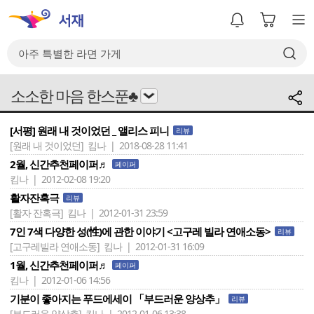
소소한 마음 한스푼♣
[서평] 원래 내 것이었던 _ 앨리스 피니
리뷰
[원래 내 것이었던]
킴나 | 2018-08-28 11:41
2월, 신간추천페이퍼♬
페이퍼
킴나 | 2012-02-08 19:20
활자잔혹극
리뷰
[활자 잔혹극]
킴나 | 2012-01-31 23:59
7인 7색 다양한 성(性)에 관한 이야기 <고구레 빌라 연애소동>
리뷰
[고구레빌라 연애소동]
킴나 | 2012-01-31 16:09
1월, 신간추천페이퍼♬
페이퍼
킴나 | 2012-01-06 14:56
기분이 좋아지는 푸드에세이 「부드러운 양상추」
리뷰
[부드러운 양상추]
킴나 | 2012-01-06 13:38