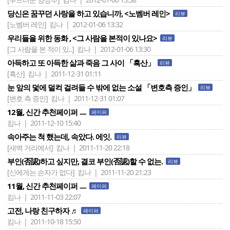
당신은 꿈꾸던 사랑을 하고 있습니까, <노벰버 레인>
리뷰
[노벰버 레인]
킴나 | 2012-01-06 13:32
우리들을 위한 동화 , <그 사람을 본적이 있나요>
리뷰
[그 사람을 본 적이 있..]
킴나 | 2012-01-06 13:30
아득하고 또 아득한 삶과 죽음 그 사이 「흑산」
리뷰
[흑산]
킴나 | 2011-12-31 01:11
눈 앞의 덫에 덜컥 걸려들 수 밖에 없는 소설 「변호측 증인」
리뷰
[변호 측 증인]
킴나 | 2011-12-31 01:07
12월, 신간 추천페이퍼 ㅡ
페이퍼
킴나 | 2011-12-10 15:40
속아주는 척 했는데, 속았다. 에잇.
리뷰
[새벽 거리에서]
킴나 | 2011-11-20 22:18
부인(否認)하고 싶지만, 결코 부인(否認)할 수 없는.
리뷰
[신에게는 손자가 없다]
킴나 | 2011-11-20 21:23
11월, 신간 추천페이퍼 ㅡ
페이퍼
킴나 | 2011-11-03 22:07
고전, 나랑 친구하자 ♬
페이퍼
킴나 | 2011-10-18 15:50