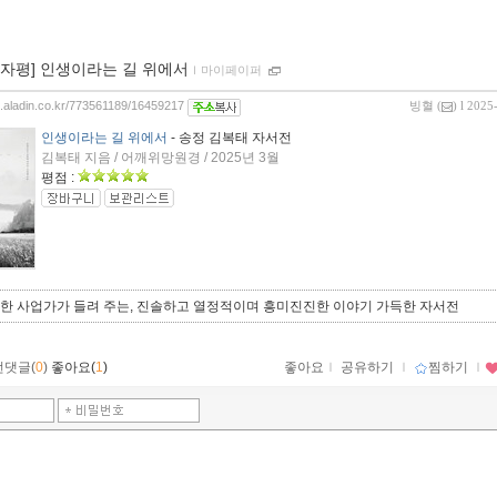
00자평] 인생이라는 길 위에서
ｌ
마이페이퍼
og.aladin.co.kr/773561189/16459217
빙혈
(
) l 2025
인생이라는 길 위에서
- 송정 김복태 자서전
김복태 지음 / 어깨위망원경 / 2025년 3월
평점 :
한 사업가가 들려 주는, 진솔하고 열정적이며 흥미진진한 이야기 가득한 자서전
먼댓글(
0
)
좋아요(
1
)
좋아요
ｌ
공유하기
ｌ
찜하기
ｌ