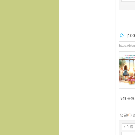
[1
https://bl
9개 국어
댓글(
0
)