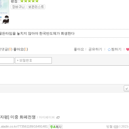
평점 :
년 골든타임을 놓치지 않아야 한국반도체가 회생한다
먼댓글(
0
)
좋아요(
1
)
좋아요
ｌ
공유하기
ｌ
찜하기
ｌ
00자평] 미중 화폐전쟁
ｌ
마이페이퍼
og.aladin.co.kr/773561189/16491481
빙혈
(
) l 2025