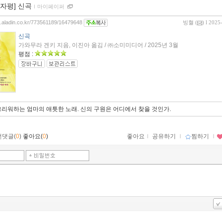
0자평] 신곡
ｌ
마이페이퍼
og.aladin.co.kr/773561189/16479648
빙혈
(
) l 2025
신곡
가와무라 겐키 지음, 이진아 옮김 / ㈜소미미디어 / 2025년 3월
평점 :
리워하는 엄마의 애틋한 노래. 신의 구원은 어디에서 찾을 것인가.
먼댓글(
0
)
좋아요(
0
)
좋아요
ｌ
공유하기
ｌ
찜하기
ｌ