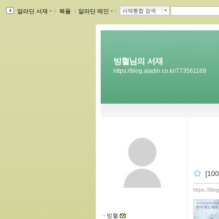
알라딘 서재
ｌ
북플
ｌ
알라딘 메인
ｌ
서재통합 검색
빙혈님의 서재
https://blog.aladin.co.kr/773561189
[1
https://bl
-
빙혈