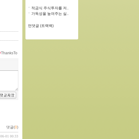
적금식 주식투자를 저..
가독성울 높여주는 실..
먼댓글 (트랙백)
ThanksTo
댓글(
0
)
-06-01 00:33