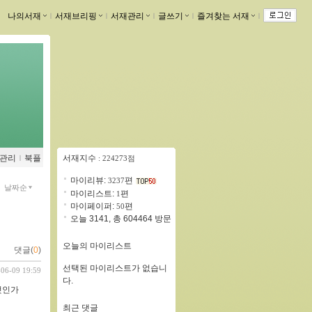
나의서재
ｌ
서재브리핑
ｌ
서재관리
ｌ
글쓰기
ｌ
즐겨찾는 서재
ｌ
관리
ｌ
북플
서재지수
: 224273점
마이리뷰:
편
3237
날짜순
마이리스트:
편
1
마이페이퍼:
편
50
오늘 3141, 총 604464 방문
오늘의 마이리스트
댓글(
0
)
선택된 마이리스트가 없습니
-06-09 19:59
다.
 것인가
최근 댓글