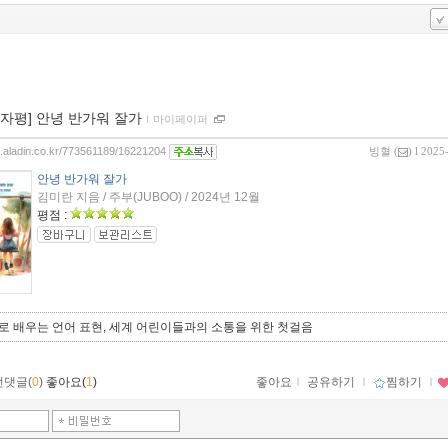
00자평] 안녕 반가워 잘가
ｌ
마이페이퍼
og.aladin.co.kr/773561189/16221204
빙혈
(
) l 2025
안녕 반가워 잘가
김미란 지음 / 주부(JUBOO) / 2024년 12월
평점 :
로 배우는 언어 표현, 세계 어린이들과의 소통을 위한 첫걸음
먼댓글(
0
)
좋아요(
1
)
좋아요
ｌ
공유하기
ｌ
찜하기
ｌ