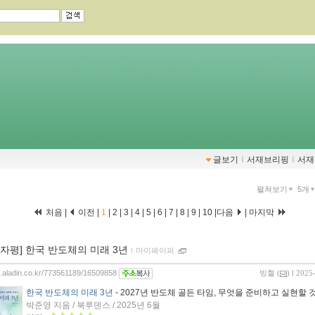
글보기
ｌ
서재브리핑
ｌ
서재
펼쳐보기
5개
처음 |
이전 |
1
|
2
|
3
|
4
|
5
|
6
|
7
|
8
|
9
|
10
|
다음
|
마지막
00자평] 한국 반도체의 미래 3년
ｌ
마이페이퍼
og.aladin.co.kr/773561189/16509858
빙혈
(
) l 2025
한국 반도체의 미래 3년
- 2027년 반도체 골든 타임, 무엇을 준비하고 실현할
박준영 지음 / 북루덴스 / 2025년 6월