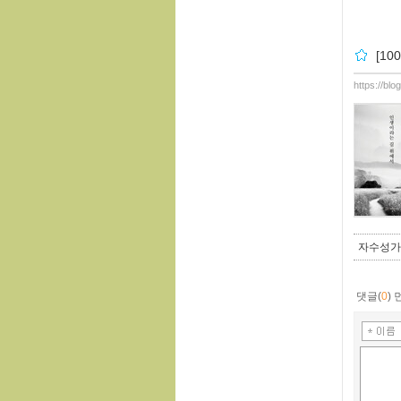
[1
https://bl
자수성가
댓글(
0
)