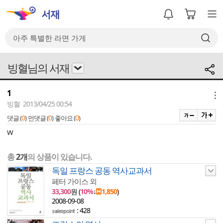
빙혈님의 서재
1
메뉴
빙혈 2013/04/25 00:54
0
0
0
댓글 (
)
먼댓글 (
)
좋아요 (
)
w
총
2개
의 상품이 있습니다.
독일 프랑스 공동 역사교과서
페터 가이스 외
33,300
원 (
10%
↓
1,850
)
2008-09-08
: 428