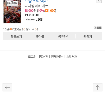
프랑스의 역사
다니엘 리비에르
18,000
원 (
10%
↓
1,000
)
1998-03-01
: 308
글목록
0
0
0
댓글 (
)
먼댓글 (
)
좋아요 (
)
댓글쓰기
좋아요
공유하기
찜하기
로그인
l
PC버전
l
전체 메뉴
l
나의 서재