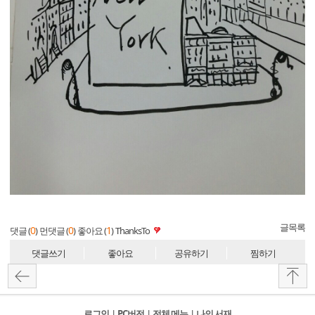
글목록
0
0
1
댓글 (
)
먼댓글 (
)
좋아요 (
)
ThanksTo
댓글쓰기
좋아요
공유하기
찜하기
로그인
l
PC버전
l
전체 메뉴
l
나의 서재