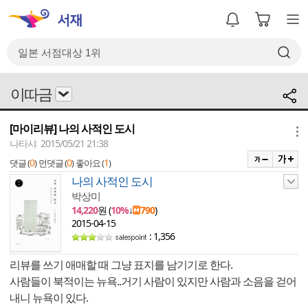
이따금
[마이리뷰] 나의 사적인 도시
메뉴
나타샤 2015/05/21 21:38
0
0
1
댓글 (
)
먼댓글 (
)
좋아요 (
)
나의 사적인 도시
박상미
14,220
원 (
10%
↓
790
)
2015-04-15
: 1,356
리뷰를 쓰기 애매할 때 그냥 표지를 남기기로 한다.
사람들이 북적이는 뉴욕..거기 사람이 있지만 사람과 소음을 걷어
내니 뉴욕이 있다.