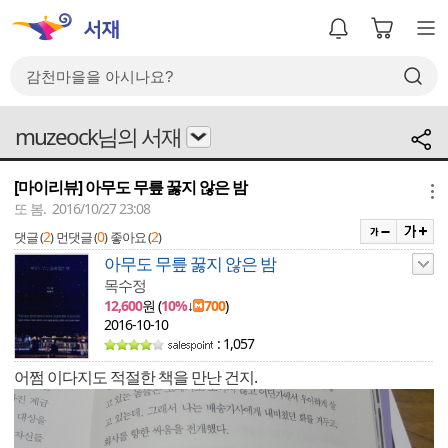
muzeock님의 서재
[마이리뷰] 아무도 무릎 꿇지 않은 밤
메뉴
또 봄. 2016/10/27 23:08
2
0
2
댓글 (
)
먼댓글 (
)
좋아요 (
)
아무도 무릎 꿇지 않은 밤
목수정
12,600
원 (
10%
↓
700
)
2016-10-10
: 1,057
어쩜 이다지도 적절한 책을 만난 건지.