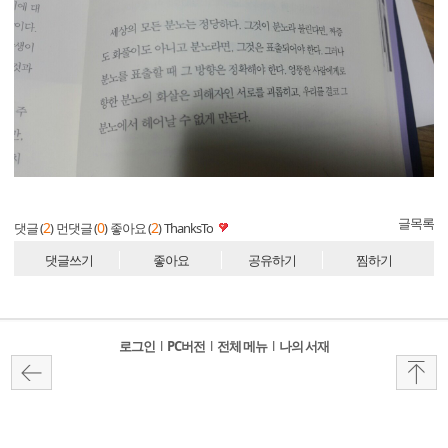
글목록
2
0
2
댓글 (
)
먼댓글 (
)
좋아요 (
)
ThanksTo
댓글쓰기
좋아요
공유하기
찜하기
로그인
l
PC버전
l
전체 메뉴
l
나의 서재