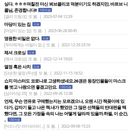
싶다. ㅎㅎㅎ며칠전 마신 뵈브클리코 덕분이기도 하겠지만, 바르브 니
콜님, 존경합니다!!
100자평
[걸리 드링크]
또 봄. | 2023-07-04 12:29
마당이 있는 집
리뷰
[마당이 있는 집]
또 봄. | 2023-06-28 00:45
영원한 비밀은 없다.
리뷰
[우리에게는 비밀이 없..]
또 봄. | 2022-12-29 23:16
체셔 크로싱
리뷰
[체셔 크로싱]
또 봄. | 2022-12-14 19:03
열정 혹은 사치
리뷰
[단순한 열정 (무선)]
또 봄. | 2022-11-15 18:52
쇼지 마스터도 코로나로 고생하셨네요.26권은 등장인물들이 마스크
를 벗고 나왔으면 좋겠고만요.
100자평
[심야식당 25]
또 봄. | 2022-09-26 12:38
언제, 무슨 연유로 구매했는지는 모르겠으나, 오랜 시간 책꽂이에 있
다가, 갑자기 들고 나온 책.내가 했었던 그 많은 선책들의 반대편을 택
했다면, 그 모든 가정들 속의 나는 어떻게 달라져 있을까.하필, 이 순간,
..
100자평
[미드나잇 라이브러리 ..]
또 봄. | 2022-09-06 15:23