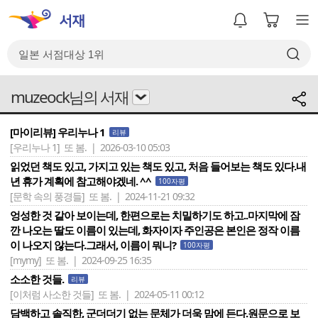
muzeock님의 서재
[마이리뷰] 우리누나 1
리뷰
[우리누나 1]
또 봄. | 2026-03-10 05:03
읽었던 책도 있고, 가지고 있는 책도 있고, 처음 들어보는 책도 있다.내
년 휴가 계획에 참고해야겠네. ^^
100자평
[문학 속의 풍경들]
또 봄. | 2024-11-21 09:32
엉성한 것 같아 보이는데, 한편으로는 치밀하기도 하고..마지막에 잠
깐 나오는 딸도 이름이 있는데, 화자이자 주인공은 본인은 정작 이름
이 나오지 않는다.그래서, 이름이 뭐니?
100자평
[mymy]
또 봄. | 2024-09-25 16:35
소소한 것들.
리뷰
[이처럼 사소한 것들]
또 봄. | 2024-05-11 00:12
담백하고 솔직한, 군더더기 없는 문체가 더욱 맘에 든다.원문으로 보