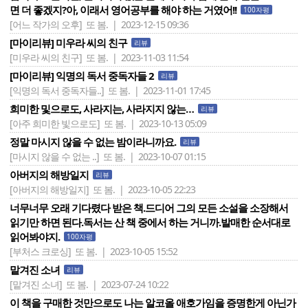
면 더 좋겠지?아, 이래서 영어공부를 해야 하는 거였어!!
100자평
[어느 작가의 오후]
또 봄. | 2023-12-15 09:36
[마이리뷰] 미우라 씨의 친구
리뷰
[미우라 씨의 친구]
또 봄. | 2023-11-03 11:54
[마이리뷰] 익명의 독서 중독자들 2
리뷰
[익명의 독서 중독자들..]
또 봄. | 2023-11-01 17:45
희미한 및으로도, 사라지는, 사라지지 않는…
리뷰
[아주 희미한 빛으로도]
또 봄. | 2023-10-13 05:09
정말 마시지 않을 수 없는 밤이라니까요.
리뷰
[마시지 않을 수 없는 ..]
또 봄. | 2023-10-07 01:15
아버지의 해방일지
리뷰
[아버지의 해방일지]
또 봄. | 2023-10-05 22:23
너무너무 오래 기다렸다 받은 책.드디어 그의 모든 소설을 소장해서
읽기만 하면 된다.독서는 산 책 중에서 하는 거니까.발매한 순서대로
읽어봐야지.
100자평
[부처스 크로싱]
또 봄. | 2023-10-05 15:52
맡겨진 소녀
리뷰
[맡겨진 소녀]
또 봄. | 2023-07-24 10:22
이 책을 구매한 것만으로도 나는 알코올 애호가임을 증명한게 아닌가