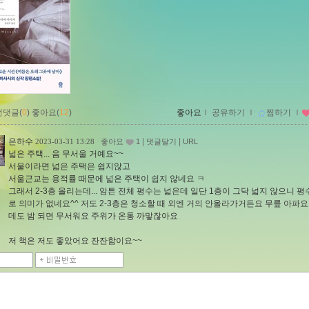
먼댓글(
0
)
좋아요(
12
)
좋아요
ｌ
공유하기
ｌ
찜하기
ｌ
은하수
|
|
2023-03-31 13:28
좋아요
1
댓글달기
URL
넓은 주택... 음 무서울 거예요~~
서울이라면 넓은 주택은 쉽지않고
서울근교는 용적률 때문에 넓은 주택이 쉽지 않네요 ㅋ
그래서 2-3층 올리는데... 암튼 전체 평수는 넓은데 일단 1층이 그닥 넓지 않으니 평
로 의미가 없네요^^ 저도 2-3층은 청소할 때 외엔 거의 안올라가거든요 무릎 아파요
데도 밤 되면 무서워요 주위가 온통 까맣잖아요
저 책은 저도 좋았어요 잔잔함이요~~