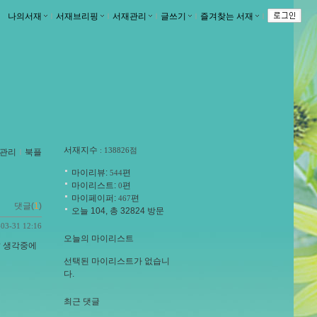
나의서재
ｌ
서재브리핑
ｌ
서재관리
ｌ
글쓰기
ｌ
즐겨찾는 서재
ｌ
서재지수
: 138826점
관리
ｌ
북플
마이리뷰:
편
544
마이리스트:
편
0
마이페이퍼:
편
467
댓글(
1
)
오늘 104, 총 32824 방문
-03-31 12:16
오늘의 마이리스트
? 생각중에
선택된 마이리스트가 없습니
다.
최근 댓글