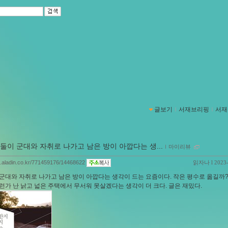
글보기
ｌ
서재브리핑
ｌ
서재
둘이 군대와 자취로 나가고 남은 방이 아깝다는 생...
ｌ
마이리뷰
og.aladin.co.kr/771459176/14468622
읽자나
l 2023
군대와 자취로 나가고 남은 방이 아깝다는 생각이 드는 요즘이다. 작은 평수로 옮길까
런가 난 낡고 넓은 주택에서 무서워 못살겠다는 생각이 더 크다. 글은 재밌다.