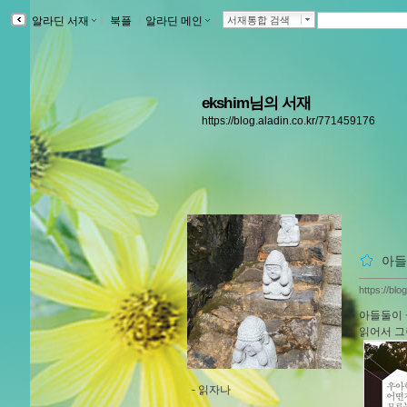
알라딘 서재
ｌ
북플
ｌ
알라딘 메인
ｌ
서재통합 검색
ekshim님의 서재
https://blog.aladin.co.kr/771459176
아들
https://bl
아들둘이 
읽어서 그
-
읽자나