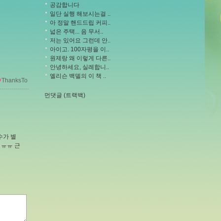
공감합니다
일단 실행 해보시는걸 ..
아 정말 핸드드립 커피..
넓은 주택... 음 무서..
저는 있어요 그런데 안..
아이고. 100자평을 이..
원제랑 왜 이렇게 다른..
안녕하세요, 실례합니..
엘리슨 백델의 이 책 ..
ThanksTo
먼댓글 (트랙백)
수가 별
 ㅠㅠ 근