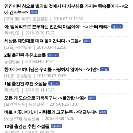
인간이란 참으로 별의별 것에서 다 자부심을 가지는 족속들이다 - <오
에 겐자부로>
리뷰
[오에 겐자부로]
동섣달꽃 | 2016-03-31 15:58
아, 맹목적으로 분투하는 인간의 마음이여! - <시스터 캐리>
페이퍼
동섣달꽃 | 2016-03-30 17:27
세상은 제멋대로 미쳐 돌아갑니다 - <그들>
리뷰
[그들]
동섣달꽃 | 2016-03-11 22:58
2월 출간된 추천소설들
페이퍼
동섣달꽃 | 2016-03-07 14:34
한마디로 하나님은 우리를 사랑하지 않아요 - <카인>
리뷰
[카인]
동섣달꽃 | 2016-03-03 17:09
1월 출간된 추천 소설들
페이퍼
동섣달꽃 | 2016-02-11 13:23
모든 게 모순으로 가득하구나 - <불안한 낙원>
리뷰
[불안한 낙원]
동섣달꽃 | 2016-01-26 13:07
바로 이곳, 여기, 이 사람들의 고군분투 - <댓글부대>
리뷰
[댓글부대]
동섣달꽃 | 2016-01-08 15:26
12월 출간된 추천 소설들
페이퍼
동섣달꽃 | 2016-01-06 15:47