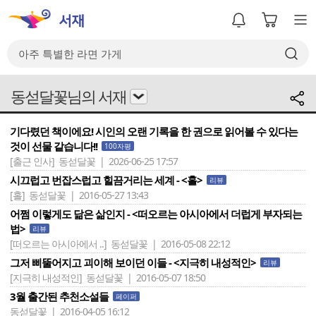
동섣달꽃님의 서재
기다렸던 책이에요! 시인의 오랜 기록을 한 권으로 읽어볼 수 있다는
것이 선물 같습니다!!
100자평
[출근 인사]
동섣달꽃 | 2026-06-25 17:57
시끄럽고 번잡스럽고 힐끔거리는 세계 - <홀>
리뷰
[홀]
동섣달꽃 | 2016-05-27 13:43
어쩜 이렇게도 닮은 삶인지 - <떠오르는 아시아에서 더럽게 부자되는
법>
리뷰
[떠오르는 아시아에서 ..]
동섣달꽃 | 2016-05-08 22:12
그저 삐뚤어지고 괴이해 보이던 이들 - <지극히 내성적인>
리뷰
[지극히 내성적인]
동섣달꽃 | 2016-05-07 18:50
3월 출간된 추천소설들
페이퍼
동섣달꽃 | 2016-04-05 16:12