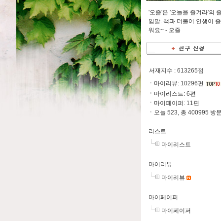
'오즐'은 '오늘을 즐겨라'의 
임말. 책과 더불어 인생이 
워요~ -
오즐
서재지수
: 613265점
마이리뷰:
10296
편
마이리스트:
6
편
마이페이퍼:
11
편
오늘 523, 총 400995 방
리스트
마이리스트
마이리뷰
마이리뷰
마이페이퍼
마이페이퍼