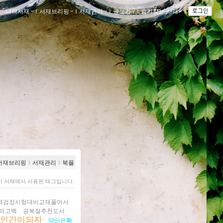
나의서재
ｌ
서재브리핑
ｌ
서재관리
ｌ
글쓰기
ｌ
즐겨찾는 서재
ｌ
서재브리핑
ｌ
서재관리
ｌ
북플
이 서재에서 사용된 태그입니다.
력검정시험대비교재풀어서
의고백
광복절추천도서
형인간이되자
당신은확