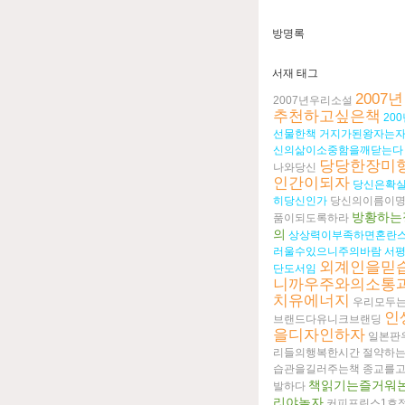
방명록
서재 태그
2007년
2007년우리소설
추천하고싶은책
20
선물한책
거지가된왕자는
신의삶이소중함을깨닫는다
당당한장미
나와당신
인간이되자
당신은확
히당신인가
당신의이름이
방황하는
품이되도록하라
의
상상력이부족하면혼란
러울수있으니주의바람
서
외계인을믿
단도서임
니까우주와의소통
치유에너지
우리모두
인
브랜드다유니크브랜딩
을디자인하자
일본판
리들의행복한시간
절약하
습관을길러주는책
종교를
책읽기는즐거워
발하다
리야놀자
커피프린스1호