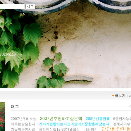
/770266113
글보기
ｌ
태그
2007년추천하고싶은책
2007년우리소설
200년선물한책
6급한자능
배우는술술한자
거지가된왕자는자신의삶이소중함을깨닫는다
경제저격수
당당한장미
괴물악몽전시회
꼭먹여야할12-36개월밥상
나와당신