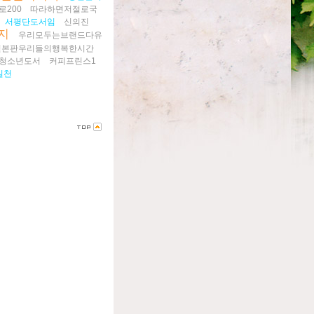
200
따라하면저절로국
서평단도서임
신의진
지
우리모두는브랜드다유
일본판우리들의행복한시간
청소년도서
커피프린스1
실천