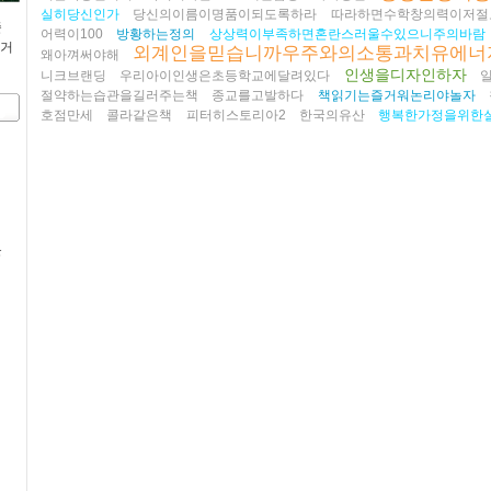
실히당신인가
당신의이름이명품이되도록하라
따라하면수학창의력이저절로
줄
어력이100
방황하는정의
상상력이부족하면혼란스러울수있으니주의바람
즐거
외계인을믿습니까우주와의소통과치유에너
왜아껴써야해
인생을디자인하자
니크브랜딩
우리아이인생은초등학교에달려있다
절약하는습관을길러주는책
종교를고발하다
책읽기는즐거워논리야놀자
호점만세
콜라같은책
피터히스토리아2
한국의유산
행복한가정을위한
문