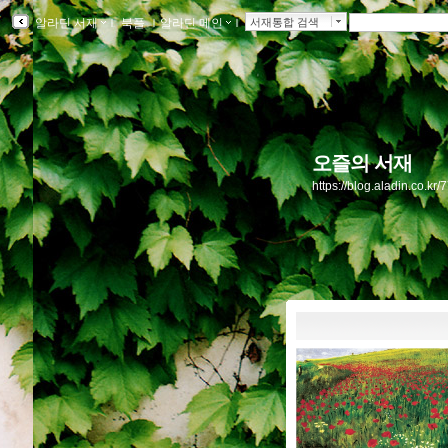
알라딘 서재
ｌ
북플
ｌ
알라딘 메인
ｌ
서재통합 검색
오즐의 서재
https://blog.aladin.co.kr