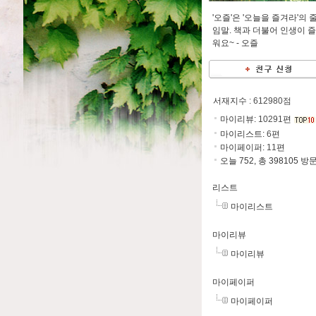
'오즐'은 '오늘을 즐겨라'의 
임말. 책과 더불어 인생이 
워요~ -
오즐
서재지수
: 612980점
마이리뷰:
10291
편
마이리스트:
6
편
마이페이퍼:
11
편
오늘 752, 총 398105 방
리스트
마이리스트
마이리뷰
마이리뷰
마이페이퍼
마이페이퍼