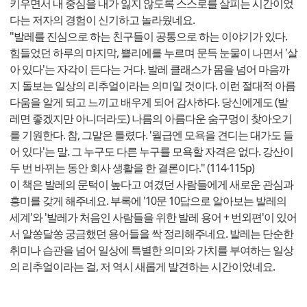
키우면서 내 중심을 내가 잃지 않도록 스스로를 살피는 시간이었
다는 저자의 경험이 신기하고 놀라웠네요.
"발레를 진심으로 하는 친구들이 공통으로 하는 이야기가 있다.
힘들었던 하루의 마지막, 쁠리에를 누르며 문득 눈물이 나면서 '살
아 있다'는 자각이 든다는 거다. 발레 클래스가 몸을 넘어 마음까
지 돌보는 일상의 리추얼이라는 의미일 것이다. 이런 절대적 아름
다움을 알게 되고 느끼고 배우게 되어 감사하다. 당신에게도 (발
레면 좋겠지만 아니더라도) 나름의 아름다운 숨구멍이 찾아오기
를 기원한다. 참, 그말은 틀렸다. '월급엔 모욕을 견디는 대가도 들
어 있다'는 말. 그 누구도 다른 누구를 모욕할 자격은 없다. 강산이
두 번 바뀌는 동안 회사 생활을 한 결론이다." (114-115p)
이 책은 발레의 문턱이 높다고 여겼던 사람들에게 새로운 관심과
흥미를 갖게 해주네요. 부록에 '10문 10답으로 알아보는 발레의
세계'와 '발레가 처음인 사람들을 위한 발레 용어 + 번외편'이 있어
서 알쏭달쏭 궁금했던 용어들을 싹 정리해주네요. 발레는 단순한
취미나 습관을 넘어 일상에 특별한 의미와 가치를 부여하는 일상
의 리추얼이라는 걸, 저 역시 새롭게 발견하는 시간이었네요.