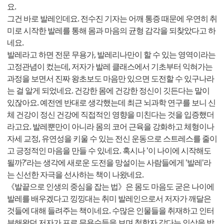
요.
그건 바로 발레인데요. 전수진 기자는 어깨 통증 때문에 우연히 취
미로 시작한 발레를 통해 몸과 마음의 균형 감각을 되찾았다고 하
네요.
발레라고 하면 전문 무용가, 발레리나만이 할 수 있는 영역이라는
고정관념이 컸는데, 저자가 발레 클래스에서 기초부터 익혀가는
과정을 보면서 진짜 왕초보도 마음만 있으면 도전할 수 있구나라
는 걸 알게 되었네요. 건강한 몸에 건강한 정신이 깃든다는 말이
있잖아요. 예전엔 반대로 생각했는데 최근 뇌과학 연구를 보니 신
체 건강이 정신 건강에 직접적인 영향을 미친다는 것을 입증했더
라고요. 발레뿐만이 아니라 몸의 코어 근육을 강화하고 체형이나
자세 교정, 유연성을 키울 수 있는 전신 운동으로 스트레스를 줄이
고 긍정적인 마음을 만들 수 있네요. 혹시나 '이 나이에 시작해도
될까?'라는 생각에 새로운 도전을 망설이는 사람들에게 '발레'라
는 신선한 자극을 선사하는 책이 나왔네요.
《발끝으로 인생의 중심을 잡는 법》은 몸도 마음도 굳은 나이에
발레를 배우겠다고 낑낑대는 취미 발레인으로서 저자가 깨달은
것들에 대해 들려주는 책이네요. 수많은 인물들을 취재하고 인터
뷰해왔던 저자가 프로 무용수들을 보며 철학자 같다는 인상을 받