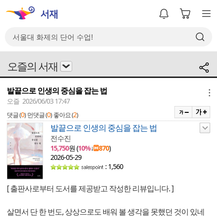
오즐의 서재
발끝으로 인생의 중심을 잡는 법
메뉴
오즐 2026/06/03 17:47
0
0
2
댓글 (
)
먼댓글 (
)
좋아요 (
)
발끝으로 인생의 중심을 잡는 법
전수진
15,750
원 (
10%
↓
870
)
2026-05-29
: 1,560
[ 출판사로부터 도서를 제공받고 작성한 리뷰입니다. ]
살면서 단 한 번도, 상상으로도 배워 볼 생각을 못했던 것이 있네