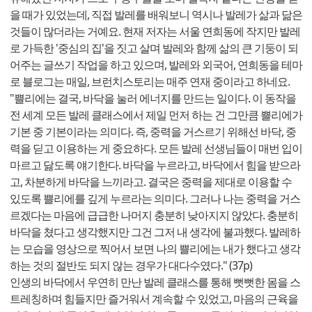
을 때가 있었는데, 직접 발레를 배워보니 역시나 발레가 삶과 닮은
것들이 많더라는 거예요. 현재 저자는 서울 연희동에 작지만 발레
로 가득한 '중심의 집'을 짓고 살며 발레와 함께 삶의 큰 기둥이 되
어주는 글쓰기 작업을 하고 있으며, 발레와 외국어, 연희동을 테마
로 블로그는 매일, 브런치스토리는 매주 연재 중이라고 하네요.
"쁠리에는 결국, 바닥을 눌러 에너지를 만드는 일이다. 이 동작을
전 세계 모든 발레 클래스에서 제일 먼저 하는 건 그만큼 쁠리에가
기본 중 기본이라는 의미다. 즉, 중력을 거스르기 위해선 바닥, 중
력을 딛고 이용하는 게 중요하다. 모든 발레 선생님들이 매번 입이
마르고 닳도록 얘기한다. 바닥을 누르라고, 바닥에서 힘을 받으라
고, 차분하게 바닥을 느끼라고. 결국은 중력을 제대로 이용할 수
있도록 쁠리에를 깊게 누르라는 의미다. 그러나 나는 중력을 거스
르겠다는 마음에 급급한 나머지 충분히 낮아지지 않았다. 충분히
바닥을 쳤다고 생각했지만 그건 그저 내 생각에 불과했다. 발레하
는 모습을 영상으로 찍어서 보면 나의 쁠리에는 내가 했다고 생각
하는 것의 절반도 되지 않는 경우가 대다수였다." (37p)
인생의 바닥에서 우연히 만난 발레 클래스를 통해 뻣뻣한 몸을 스
트레칭하며 힘들지만 즐거워서 계속할 수 있었고, 마음의 근육을