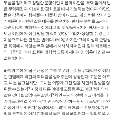
무실을 점거하고 강탈한 문명이란 이름의 야만을. 폭력 앞에서 법
은 무력해진다. 이성이란 평화로울 때나 기능하는 것이다. 야만인
들은 감옥에서 행복했다. 따뜻한 밥이 나오고, 꽤 안락한 잠자리였
기 때문이다. 반면 같은 대우를 받은 치안 판사는 수치를 느낀다.
과연 이것이 박해받는 것이라고 할 수 있을까? 치안 판사는 떠나
보낸 여인에게 이런 말을 한 적이 있다. "우리가 상상할 수 있는 것
이상으로 나쁜 건 없는 법이다."(56쪽) 하지만 그의 이성과 존엄성
은 육체에 내려앉는 폭력 앞에서 서서히 깨어진다. 임레 케르테스
의 《운명》에서 표현된 것처럼 그릇이 깨어지면 영혼이 견딜 수
없는 법이다.
하지만 그에게 남은 근성은 그를 고문하는 것을 유희적으로 여기
던 만델에게 약간의 죄책감을 심어주는데 성공한다. 고문은 아프
고, 나는 살고싶지만... 그대는 어떻게 그런 일을 하면서 일상을 영
위할 수 있는가? 이렇게 다른 이에게 고통을 주고 어떤 정화의식
같은 것이 필요없다는 말인가? 치안 판사의 선택과 그 여정을 따
라가노라면 결국 인간성이란 무엇인가 하는 명제에 도달한다. 인
간성이란 무엇인가? 동양에서는 '의'로 표현되는 수오지심. 그른
일을 부끄럽게 여기고 마땅히 옳은 일을 해야한다는 정의로움. 치