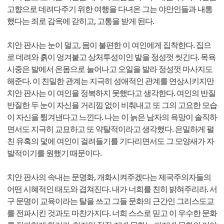
고향으로 데려다주기 위한 여행을 다녀온 그는 야만인들과 내통
했다는 죄로 감옥에 갇히고, 고통을 받게 된다.
치안 판사는 눈이 멀고, 몸이 불편한 이 여인에게 집착한다. 집으
로 데려와 흙이 엉겨붙고 상처투성이인 발을 정성껏 씻긴다. 목욕
시중은 발에서 온몸으로 늘어나고 오일을 발라 정성껏 마사지도
해준다. 이 친밀한 관계는 지극히 성애적인 관계를 연상시키지만
치안 판사는 이 여인을 정복하지 못했다고 생각한다. 여인의 반질
반질한 두 눈이 자신을 거리낌 없이 비춰내고 또 그의 고요한 모습
이 자신을 튕겨낸다고 느낀다. 나는 이 늙은 남자의 욕망이 솔직하
면서도 지극히 교묘하고 또 약탈적이라고 생각했다. 은밀하게 펼
친 유혹의 덫에 여인이 걸려들기를 기다리면서도 그 모양새가 자
발적이기를 원했기 때문이다.
치안 판사의 속내는 문명화, 개화시켜주겠다는 제국주의자들의
어떤 시혜적인 태도와 겹쳐진다. 내가 너희를 친히 밝혀주리라. 서
구 문명이 교육이라는 탈을 쓰고 그들 문화의 근간인 그리스도교
를 전파시킨 것과도 마찬가지다. 너희 스스로 믿고 이 우수한 문화