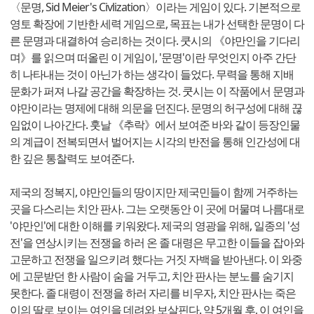
〈문명, Sid Meier's Civlization〉이라는 게임이 있다. 기본적으로
영토 확장에 기반한 세력 게임으로, 목표는 내가 선택한 문명이 다
른 문명과 대결하여 승리하는 것이다. 쿳시의 《야만인을 기다리
며》를 읽으며 떠올린 이 게임이, '문명'이란 무엇인지 아주 간단
히 나타내는 것이 아닌가 하는 생각이 들었다. 무력을 통해 지배
문화가 퍼져 나갈 공간을 확장하는 것. 쿳시는 이 작품에서 문명과
야만이라는 명제에 대해 의문을 던진다. 문명의 허구성에 대해 끊
임없이 나아간다. 훗날 《추락》에서 보여준 바와 같이 등장인물
의 계급이 전복되면서 벌어지는 시각의 반전을 통해 인간성에 대
한 깊은 통찰력도 보여준다.
제국의 정복지, 야만인들의 땅이지만 제국민들이 함께 거주하는
곳을 다스리는 치안 판사. 그는 오랫동안 이 곳에 머물며 나름대로
'야만인'에 대한 이해를 키워왔다. 제국의 영광을 위해, 일종의 '성
전'을 연상시키는 전쟁을 하러 온 졸 대령은 무고한 이들을 잡아와
고문하고 전쟁을 일으키려 했다는 거짓 자백을 받아낸다. 이 와중
에 고문받던 한 사람이 숨을 거두고, 치안 판사는 분노를 숨기지
못한다. 졸 대령이 전쟁을 하러 자리를 비우자, 치안 판사는 죽은
이의 딸로 보이는 여인을 데려와 보살핀다. 약 5개월 후, 이 여인을