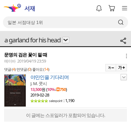
a garland for his head
문명의 검은 꽃이 필 때
메뉴
에이바 2019/04/19 23:59
4
0
14
댓글 (
)
먼댓글 (
)
좋아요 (
)
야만인을 기다리며
J. M. 쿳시
13,500
원 (
10%
↓
750
)
2019-02-28
: 1,190
이 글에는 스포일러가 포함되어 있습니다.