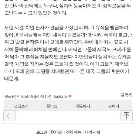
안 판사의 선택에는 누구나, 심지어 동물마저도 이 정의로움을 타
고난다는 사고가 있었던 것이다.
오랜 시간, 치안 판사가 관심을 가졌던 폐허. 그 유적을 발굴하며
찾아낸 문서들에는 어떤 내용이 담겼을까? 한 차례 폭풍이 불고난
뒤 그 발굴 현장은 다시 모래로 뒤덮였다. 수비대가 떠난 곳도 서
서히 몰락해 폐허처럼 변해간다. 어쩌면 그들의 제국도 모래가 쓸
어 담아 그 흔적을 지울지도 모른다. 야만인들이 생각하는 것처럼
결국 이 땅을 지키는 것은 그들이 될 것이다. 이미 그들의 제국보
다 더 오래 전에 그 땅을 지배했던 또 다른 제국, 그들의 후손이기
때문에.
글목록
4
0
14
댓글 (
)
먼댓글 (
)
좋아요 (
)
ThanksTo
댓글쓰기
좋아요
공유하기
찜하기
로그인
l
PC버전
l
전체 메뉴
l
나의 서재