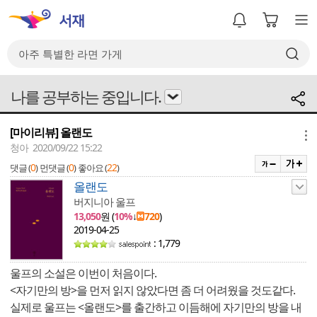
나를 공부하는 중입니다.
[마이리뷰] 올랜도
메뉴
청아 2020/09/22 15:22
0
0
22
댓글 (
)
먼댓글 (
)
좋아요 (
)
올랜도
버지니아 울프
13,050
원 (
10%
↓
720
)
2019-04-25
: 1,779
울프의 소설은 이번이 처음이다.
<자기만의 방>을 먼저 읽지 않았다면 좀 더 어려웠을 것도같다.
실제로 울프는 <올랜도>를 출간하고 이듬해에 자기만의 방을 내