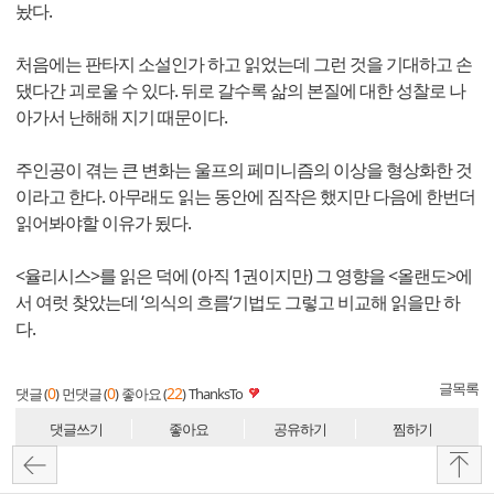
놨다.
처음에는 판타지 소설인가 하고 읽었는데 그런 것을 기대하고 손
댔다간 괴로울 수 있다. 뒤로 갈수록 삶의 본질에 대한 성찰로 나
아가서 난해해 지기 때문이다.
주인공이 겪는 큰 변화는 울프의 페미니즘의 이상을 형상화한 것
이라고 한다. 아무래도 읽는 동안에 짐작은 했지만 다음에 한번더
읽어봐야할 이유가 됬다.
<율리시스>를 읽은 덕에 (아직 1권이지만) 그 영향을 <올랜도>에
서 여럿 찾았는데 ‘의식의 흐름‘기법도 그렇고 비교해 읽을만 하
다.
글목록
0
0
22
댓글 (
)
먼댓글 (
)
좋아요 (
)
ThanksTo
댓글쓰기
좋아요
공유하기
찜하기