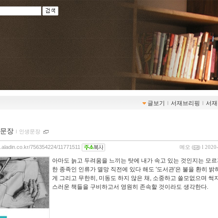
글보기
ｌ
서재브리핑
ｌ
서재
문장
ｌ
인생문장
og.aladin.co.kr/756354224/11771511
메오
(
) l 2020
아마도 늙고 두려움을 느끼는 탓에 내가 속고 있는 것인지는 모르
한 종족인 인류가 멸망 직전에 있다 해도 '도서관'은 불을 환히 
게 그리고 무한히, 미동도 하지 않은 채, 소중하고 쓸모없으며 썩
스러운 책들을 구비하고서 영원히 존속할 것이라도 생각한다.