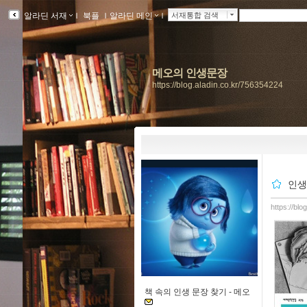
알라딘 서재
ｌ
북플
ｌ
알라딘 메인
ｌ
서재통합 검색
메오의 인생문장
https://blog.aladin.co.kr/756354224
인생
https://bl
책 속의 인생 문장 찾기 -
메오