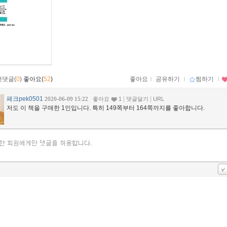
먼댓글(
0
)
좋아요(
52
)
좋아요
ｌ
공유하기
ｌ
찜하기
ｌ
페크pek0501
|
|
2020-06-09 15:22
좋아요
1
댓글달기
URL
저도 이 책을 구매한 1인입니다. 특히 149쪽부터 164쪽까지를 좋아합니다.