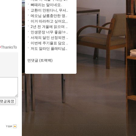
뼈때리는 말이네요.
교환이 안된다니, 무서..
메오님 샬롬충만한 명..
이거 따라하고 싶어요,..
2년 전 겨울에 읽으며 ..
인생문장 너무 좋음!ㅎ..
서재의 달인 선정되면 ..
이번에 주기율표 담요 ..
ThanksTo
저도 알라딘 플래티넘..
먼댓글 (트랙백)