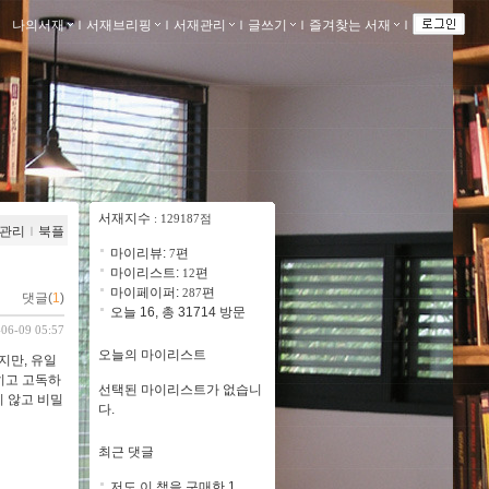
나의서재
ｌ
서재브리핑
ｌ
서재관리
ｌ
글쓰기
ｌ
즐겨찾는 서재
ｌ
서재지수
: 129187점
관리
ｌ
북플
마이리뷰:
편
7
마이리스트:
편
12
마이페이퍼:
편
287
댓글(
1
)
오늘 16, 총 31714 방문
-06-09 05:57
오늘의 마이리스트
지만, 유일
밝히고 고독하
선택된 마이리스트가 없습니
지 않고 비밀
다.
최근 댓글
저도 이 책을 구매한 1..