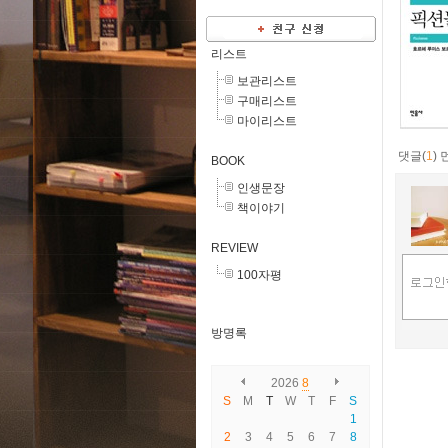
리스트
보관리스트
구매리스트
마이리스트
댓글(
1
)
BOOK
인생문장
책이야기
REVIEW
100자평
방명록
2026
8
S
M
T
W
T
F
S
1
2
3
4
5
6
7
8