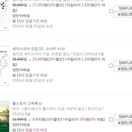
30,000
원 →
27,000
원(
10%
할인) / 마일리지
1,500
원(
5%
적
립)
양탄자배송
밤 11시
잠들기전 배송
2024년 06월 05일에 보관
셰익스피어 전집 10 : 소네트·시
윌리엄 셰익스피어 지음, 최종철 옮김 / 민음사 / 2016년 4월
26,000
원 →
23,400
원(
10%
할인) / 마일리지
1,300
원(
5%
적
립)
양탄자배송
밤 11시
잠들기전 배송
2024년 06월 05일에 보관
톨스토이 고백록
레프 니콜라예비치 톨스토이 지음, 박문재 옮김 / 현대지성 /
2018년 8월
11,000
원 →
9,900
원(
10%
할인) / 마일리지
550
원(
5%
적립)
양탄자배송
밤 11시
잠들기전 배송