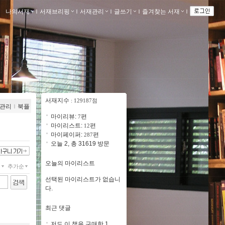
나의서재
ｌ
서재브리핑
ｌ
서재관리
ｌ
글쓰기
ｌ
즐겨찾는 서재
ｌ
서재지수
: 129187점
관리
ｌ
북플
마이리뷰:
편
7
마이리스트:
편
12
마이페이퍼:
편
287
오늘 2, 총 31619 방문
오늘의 마이리스트
개
추가순
선택된 마이리스트가 없습니
다.
최근 댓글
저도 이 책을 구매한 1..