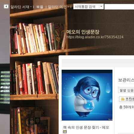
알라딘 서재
ｌ
북플
ｌ
알라딘 메인
ｌ
서재통합 검색
메오의 인생문장
https://blog.aladin.co.kr/756354224
보관리
몰별 상
총
59개
책 속의 인생 문장 찾기 -
메오