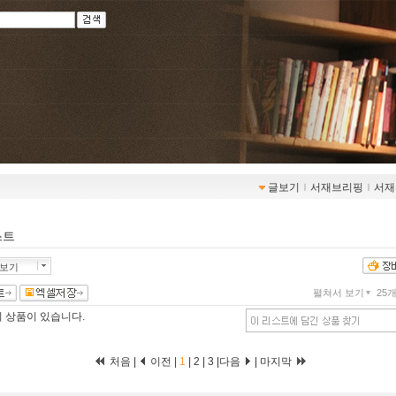
글보기
ｌ
서재브리핑
ｌ
서재
스트
품보기
펼쳐서 보기
25
의 상품이 있습니다.
처음 |
이전 |
1
|
2
|
3
|
다음
|
마지막