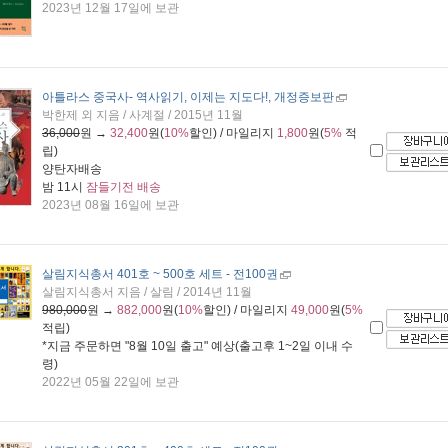
2023년 12월 17일에 보관
아틀라스 중국사
- 역사읽기, 이제는 지도다!, 개정증보판
박한제 외 지음 / 사계절 / 2015년 11월
36,000
원 →
32,400
원(
10%
할인) / 마일리지
1,800
원(
5%
적
립)
양탄자배송
밤 11시
잠들기전 배송
2023년 08월 16일에 보관
살림지식총서 401호 ~ 500호 세트 - 전100권
살림지식총서 지음 / 살림 / 2014년 11월
980,000
원 →
882,000
원(
10%
할인) / 마일리지
49,000
원(
5%
적립)
*지금 주문하면 "
8월 10일 출고
" 예상(출고후 1~2일 이내 수
령)
2022년 05월 22일에 보관