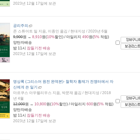
2023년 12월 17일에 보관
공리주의
존 스튜어트 밀 지음, 이종인 옮김 / 현대지성 / 2020년 6월
9,900
원 →
8,910
원(
10%
할인) / 마일리지
490
원(
5%
적립)
양탄자배송
밤 11시
잠들기전 배송
2023년 12월 17일에 보관
명상록 (그리스어 원전 완역본)
- 철학자 황제가 전쟁터에서 자
신에게 쓴 일기
마르쿠스 아우렐리우스 지음, 박문재 옮김 / 현대지성 / 2018
년 4월
12,000
원 →
10,800
원(
10%
할인) / 마일리지
600
원(
5%
적립)
양탄자배송
밤 11시
잠들기전 배송
2023년 12월 17일에 보관