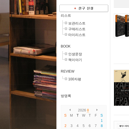
리스트
보관리스트
구매리스트
마이리스트
BOOK
인생문장
책이야기
REVIEW
100자평
방명록
2026
8
S
M
T
W
T
F
S
1
2
3
4
5
6
7
8