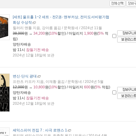
[세트] 울프홀 1~2 세트 - 전2권
- 맨부커상, 전미도서비평가협
회상 수상작
힐러리 맨틀 지음, 강아름 옮김 / 문학동네 / 2024년 11월
38,000
원 →
34,200
원(
10%
할인) / 마일리지
1,900
원(
5%
적
립)
양탄자배송
밤 11시
잠들기전 배송
2024년 12월 18일에 보관
변신·단식 광대
프란츠 카프카 지음, 이재황 옮김 / 문학동네 / 2024년 5월
12,000
원 →
10,800
원(
10%
할인) / 마일리지
600
원(
5%
적립)
양탄자배송
밤 11시
잠들기전 배송
2024년 12월 18일에 보관
셰익스피어 전집 7 : 사극 로맨스 1
윌리엄 셰익스피어 지음, 최종철 옮김 / 민음사 / 2014년 4월