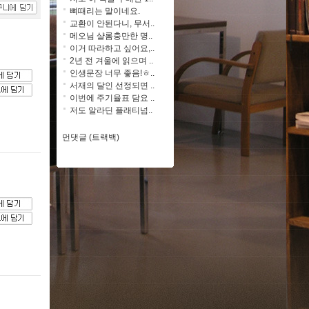
뼈때리는 말이네요.
교환이 안된다니, 무서..
메오님 샬롬충만한 명..
이거 따라하고 싶어요,..
2년 전 겨울에 읽으며 ..
인생문장 너무 좋음!ㅎ..
서재의 달인 선정되면 ..
이번에 주기율표 담요 ..
저도 알라딘 플래티넘..
먼댓글 (트랙백)