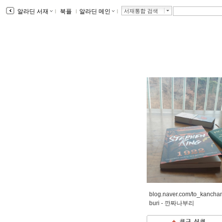
알라딘 서재
ｌ
북플
ｌ
알라딘 메인
ｌ
서재통합 검색
blog.naver.com/to_kancha
buri -
깐짜나부리