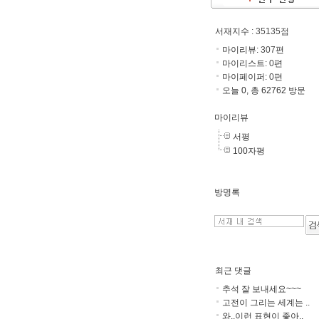
서재지수
: 35135점
마이리뷰:
307
편
마이리스트:
0
편
마이페이퍼:
0
편
오늘 0, 총 62762 방문
마이리뷰
서평
100자평
방명록
최근 댓글
추석 잘 보내세요~~~
고전이 그리는 세계는 ..
와..이런 표현이 좋아..