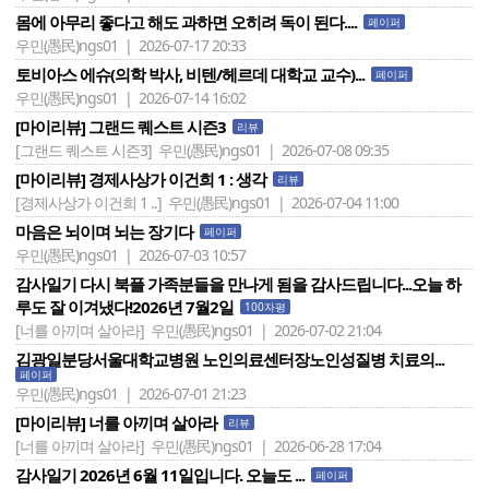
몸에 아무리 좋다고 해도 과하면 오히려 독이 된다....
페이퍼
우민(愚民)ngs01 | 2026-07-17 20:33
토비아스 에슈(의학 박사, 비텐/헤르데 대학교 교수)...
페이퍼
우민(愚民)ngs01 | 2026-07-14 16:02
[마이리뷰] 그랜드 퀘스트 시즌3
리뷰
[그랜드 퀘스트 시즌3]
우민(愚民)ngs01 | 2026-07-08 09:35
[마이리뷰] 경제사상가 이건희 1 : 생각
리뷰
[경제사상가 이건희 1 ..]
우민(愚民)ngs01 | 2026-07-04 11:00
마음은 뇌이며 뇌는 장기다
페이퍼
우민(愚民)ngs01 | 2026-07-03 10:57
감사일기 다시 북플 가족분들을 만나게 됨을 감사드립니다...오늘 하
루도 잘 이겨냈다!2026년 7월2일
100자평
[너를 아끼며 살아라]
우민(愚民)ngs01 | 2026-07-02 21:04
김광일분당서울대학교병원 노인의료센터장노인성질병 치료의...
페이퍼
우민(愚民)ngs01 | 2026-07-01 21:23
[마이리뷰] 너를 아끼며 살아라
리뷰
[너를 아끼며 살아라]
우민(愚民)ngs01 | 2026-06-28 17:04
감사일기 2026년 6월 11일입니다. 오늘도 ...
페이퍼