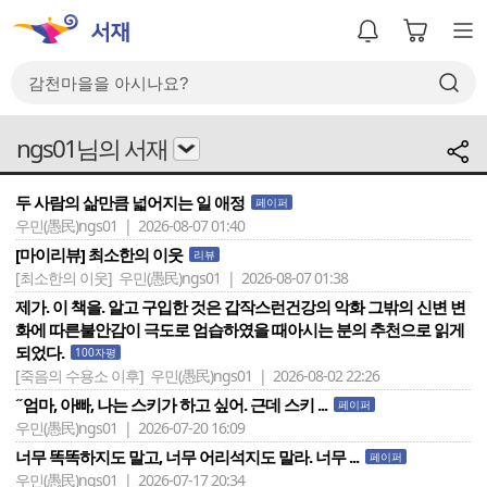
ngs01님의 서재
두 사람의 삶만큼 넓어지는 일 애정
페이퍼
우민(愚民)ngs01 | 2026-08-07 01:40
[마이리뷰] 최소한의 이웃
리뷰
[최소한의 이웃]
우민(愚民)ngs01 | 2026-08-07 01:38
제가. 이 책을. 알고 구입한 것은 갑작스런건강의 악화 그밖의 신변 변
화에 따른불안감이 극도로 엄습하였을 때아시는 분의 추천으로 읽게
되었다.
100자평
[죽음의 수용소 이후]
우민(愚民)ngs01 | 2026-08-02 22:26
˝엄마, 아빠, 나는 스키가 하고 싶어. 근데 스키 ...
페이퍼
우민(愚民)ngs01 | 2026-07-20 16:09
너무 똑똑하지도 말고, 너무 어리석지도 말라. 너무 ...
페이퍼
우민(愚民)ngs01 | 2026-07-17 20:34