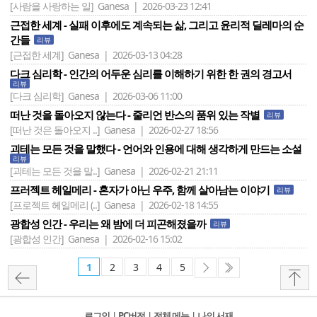
[사람을 사랑하는 일]
Ganesa | 2026-03-23 12:41
근접한 세계 - 실패 이후에도 계속되는 삶, 그리고 윤리적 딜레마의 순
간들
리뷰
[근접한 세계]
Ganesa | 2026-03-13 04:28
다크 심리학 - 인간의 어두운 심리를 이해하기 위한 한 권의 경고서
리뷰
[다크 심리학]
Ganesa | 2026-03-06 11:00
떠난 것을 돌아오지 않는다 - 줄리언 반스의 품위 있는 작별
리뷰
[떠난 것은 돌아오지 ..]
Ganesa | 2026-02-27 18:56
괴테는 모든 것을 말했다 - 언어와 인용에 대해 생각하게 만드는 소설
리뷰
[괴테는 모든 것을 말..]
Ganesa | 2026-02-21 21:11
프러젝트 헤일메리 - 혼자가 아닌 우주, 함께 살아남는 이야기
리뷰
[프로젝트 헤일메리 (..]
Ganesa | 2026-02-18 14:55
광합성 인간 - 우리는 왜 밤에 더 피곤해졌을까
리뷰
[광합성 인간]
Ganesa | 2026-02-16 15:02
1
2
3
4
5
로그인
l
PC버전
l
전체 메뉴
l
나의 서재