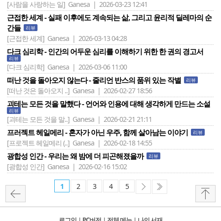
[사람을 사랑하는 일]
Ganesa | 2026-03-23 12:41
근접한 세계 - 실패 이후에도 계속되는 삶, 그리고 윤리적 딜레마의 순
간들
리뷰
[근접한 세계]
Ganesa | 2026-03-13 04:28
다크 심리학 - 인간의 어두운 심리를 이해하기 위한 한 권의 경고서
리뷰
[다크 심리학]
Ganesa | 2026-03-06 11:00
떠난 것을 돌아오지 않는다 - 줄리언 반스의 품위 있는 작별
리뷰
[떠난 것은 돌아오지 ..]
Ganesa | 2026-02-27 18:56
괴테는 모든 것을 말했다 - 언어와 인용에 대해 생각하게 만드는 소설
리뷰
[괴테는 모든 것을 말..]
Ganesa | 2026-02-21 21:11
프러젝트 헤일메리 - 혼자가 아닌 우주, 함께 살아남는 이야기
리뷰
[프로젝트 헤일메리 (..]
Ganesa | 2026-02-18 14:55
광합성 인간 - 우리는 왜 밤에 더 피곤해졌을까
리뷰
[광합성 인간]
Ganesa | 2026-02-16 15:02
1
2
3
4
5
로그인
l
PC버전
l
전체 메뉴
l
나의 서재