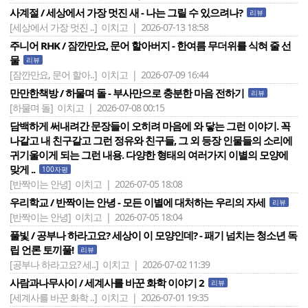
사계절 / 세상에서 가장 멋진 새 - 나는 그릴 수 있으려나?
리뷰
[세상에서 가장 멋진 ..]
이치고 | 2026-07-13 18:58
주니어 RHK / 잠깐만요, 문어 할아버지 - 한여름 무더위를 식혀 줄 선
물
리뷰
[잠깐만요, 문어 할아..]
이치고 | 2026-07-09 16:44
만만한책방 / 하물며 돌 - 부사만으로 충분한 마음 전하기
리뷰
[하물며 돌]
이치고 | 2026-07-08 00:15
담백하게 써내려간 문장들이 오히려 마음에 와 닿는 그런 이야기. 꼭
나같고 내 친구같고 그런 정유와 친구들, 그 외 등장 인물들의 소리에
귀기울이게 되는 그런 내용. 다양한 형태의 여러가지 이별의 모양에
맞게 ..
100자평
[반짝이는 안녕]
이치고 | 2026-07-05 18:08
우리학교 / 반짝이는 안녕 - 모든 이별에 대처하는 우리의 자세
리뷰
[반짝이는 안녕]
이치고 | 2026-07-05 18:04
풀빛 / 공부나 하라고요? 세상이 이 모양인데? - 패기 넘치는 청소년 독
립 언론 토끼풀!
리뷰
[공부나 하라고요? 세..]
이치고 | 2026-07-02 11:39
사람과나무사이 / 세계사를 바꾼 화학 이야기 2
리뷰
[세계사를 바꾼 화학 ..]
이치고 | 2026-07-01 19:35