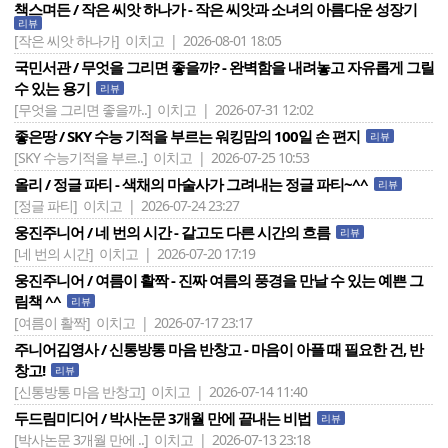
책스며든 / 작은 씨앗 하나가 - 작은 씨앗과 소녀의 아름다운 성장기
리뷰
[작은 씨앗 하나가]
이치고 | 2026-08-01 18:05
국민서관 / 무엇을 그리면 좋을까? - 완벽함을 내려놓고 자유롭게 그릴
수 있는 용기
리뷰
[무엇을 그리면 좋을까..]
이치고 | 2026-07-31 12:02
좋은땅 / SKY 수능 기적을 부르는 워킹맘의 100일 손 편지
리뷰
[SKY 수능기적을 부르..]
이치고 | 2026-07-25 10:53
올리 / 정글 파티 - 색채의 마술사가 그려내는 정글 파티~^^
리뷰
[정글 파티]
이치고 | 2026-07-24 23:27
웅진주니어 / 네 번의 시간 - 같고도 다른 시간의 흐름
리뷰
[네 번의 시간]
이치고 | 2026-07-20 17:19
웅진주니어 / 여름이 활짝 - 진짜 여름의 풍경을 만날 수 있는 예쁜 그
림책 ^^
리뷰
[여름이 활짝]
이치고 | 2026-07-17 23:17
주니어김영사 / 신통방통 마음 반창고 - 마음이 아플 때 필요한 건, 반
창고!
리뷰
[신통방통 마음 반창고]
이치고 | 2026-07-14 11:40
두드림미디어 / 박사논문 3개월 만에 끝내는 비법
리뷰
[박사논문 3개월 만에 ..]
이치고 | 2026-07-13 23:18