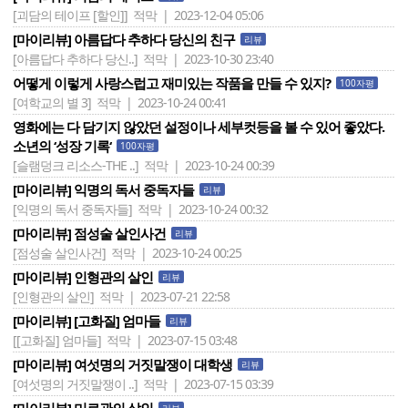
[괴담의 테이프 [할인]]
적막 | 2023-12-04 05:06
[마이리뷰] 아름답다 추하다 당신의 친구
리뷰
[아름답다 추하다 당신..]
적막 | 2023-10-30 23:40
어떻게 이렇게 사랑스럽고 재미있는 작품을 만들 수 있지?
100자평
[여학교의 별 3]
적막 | 2023-10-24 00:41
영화에는 다 담기지 않았던 설정이나 세부컷등을 볼 수 있어 좋았다.
소년의 ‘성장 기록‘
100자평
[슬램덩크 리소스-THE ..]
적막 | 2023-10-24 00:39
[마이리뷰] 익명의 독서 중독자들
리뷰
[익명의 독서 중독자들]
적막 | 2023-10-24 00:32
[마이리뷰] 점성술 살인사건
리뷰
[점성술 살인사건]
적막 | 2023-10-24 00:25
[마이리뷰] 인형관의 살인
리뷰
[인형관의 살인]
적막 | 2023-07-21 22:58
[마이리뷰] [고화질] 엄마들
리뷰
[[고화질] 엄마들]
적막 | 2023-07-15 03:48
[마이리뷰] 여섯명의 거짓말쟁이 대학생
리뷰
[여섯명의 거짓말쟁이 ..]
적막 | 2023-07-15 03:39