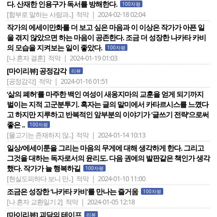
다. 산재한 인용구가 독서를 방해한다.
100자평
[함부로 말하는 사람과..]
적막 | 2024-02-18 02:04
작가의 에세이만화를 더 보고 싶은 마음과 이 이상은 작가가 아픈 일
을 겪지 않았으면 하는 마음이 공존한다. 조금 더 성장한 나카타 카비
의 모습을 지켜보는 일이 좋았다.
100자평
[나 혼자 결혼]
적막 | 2024-01-19 01:03
[마이리뷰] 공정감각
리뷰
[공정감각]
적막 | 2024-01-16 01:51
‘삶의 폐허’를 마주한 백인 여성이 새옹지마의 교훈을 얻게 되기까지
벌이는 지적 고군분투기. 혹자는 글의 말미에서 카타르시스를 느꼈다
고 하지만 지루하고 반복적인 앞부분의 이야기가 ‘글쓰기 전략‘으로써
좋은 ..
100자평
[물고기는 존재하지 않..]
적막 | 2024-01-14 10:13
일상/에세이툰을 그리는 마음의 무게에 대해 생각하게 한다. 그리고
그것을 대하는 독자로서의 윤리도. 다음 권에의 발판같은 책인가 생각
했다. 작가가 늘 행복하길
100자평
[현실도피하다 보니 만..]
적막 | 2024-01-10 11:00
조금은 성장한 ‘나카타 카비’를 만나는 즐거움
100자평
[나 혼자 교환일기 2]
적막 | 2024-01-05 12:18
[마이리뷰] 괴담의 테이프
리뷰