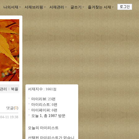
나의서재
ｌ
서재브리핑
ｌ
서재관리
ｌ
글쓰기
ｌ
즐겨찾는 서재
ｌ
관리
ｌ
북플
서재지수
: 1661점
마이리뷰:
편
23
마이리스트:
편
0
댓글(
0
)
마이페이퍼:
편
0
오늘 1, 총 1987 방문
-04-11 19:38
오늘의 마이리스트
선택된 마이리스트가 없습니