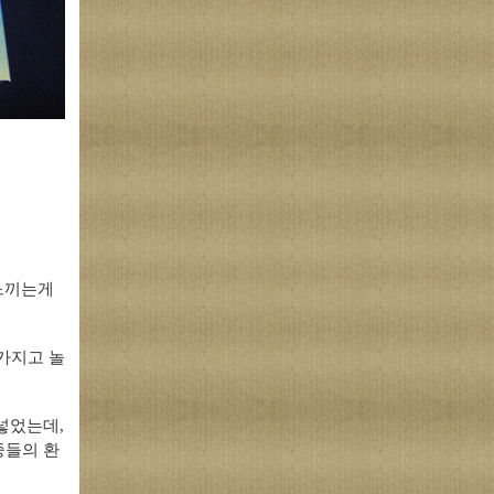
느끼는게
 가지고 놀
넣었는데,
중들의 환