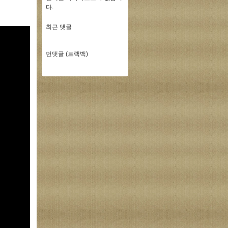
다.
최근 댓글
먼댓글 (트랙백)