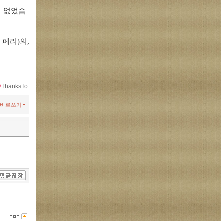
에 없었습
 페리)의,
ThanksTo
바로쓰기