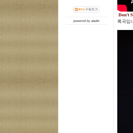
Don't S
powered by
aladin
록곡
입