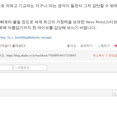
바로 여유고 기교라는 거구나.'라는 생각이 들면서 그저 감탄할 수 밖
OICE
라 불릴 정도로 세계 최고의 가창력을 보유한 Steve Perry(스티브
 못해
아름답기까지 한 라이브를 감상해 보시기 바랍니다.
rney
저니
DontStopBelievin
escape
,
,
,
먼댓글(
0
)
좋아요(
0
)
좋아요
ｌ
공유하기
ｌ
찜하기
ｌ
소 :
ㅣ
https://blog.aladin.co.kr/trackback/743069144/17210643
주소복사
먼댓글