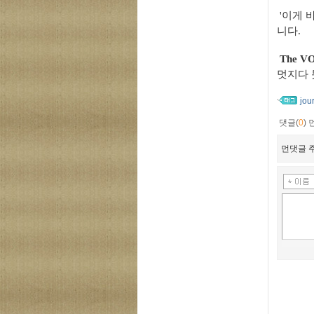
'이게 
니다.
The V
멋지다
jou
댓글(
0
)
먼댓글 주