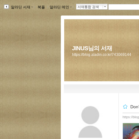
알라딘 서재
ｌ
북플
ｌ
알라딘 메인
ｌ
서재통합 검색
JINUS님의 서재
https://blog.aladin.co.kr/743069144
Don
https://bl