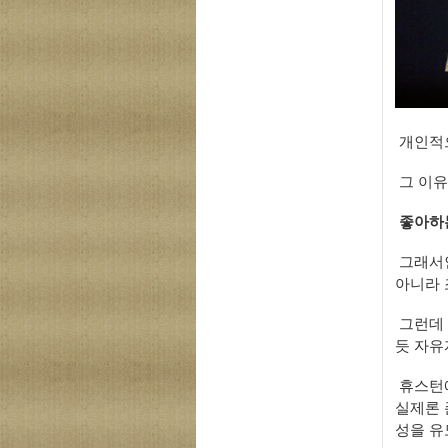
개인적으
그 이유
좋아하
그래서인
아니라
그런데 
듯 자
유
휴스턴에
실제론 
성을 유