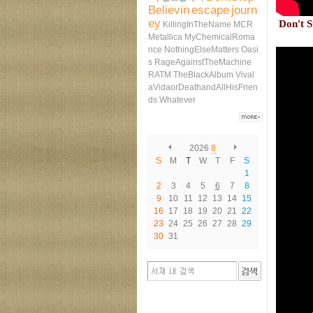
Believin
escape
journ
ey
Don't S
KillingInTheName
MCR
Metallica
MyChemicalRoma
nce
NothingElseMatters
Oasi
s
RageAgainstTheMachine
RATM
TheBlackAlbum
Vival
aVidaorDeathandAllHisFrien
ds
Whatever
2026
8
S
M
T
W
T
F
S
1
2
3
4
5
6
7
8
9
10
11
12
13
14
15
16
17
18
19
20
21
22
23
24
25
26
27
28
29
30
31