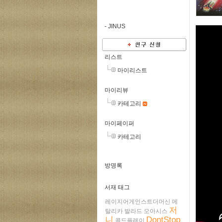
-
JINUS
리스트
마이리스트
마이리뷰
카테고리
마이페이퍼
카테고리
방명록
서재 태그
레이지어게인스트더머신
메
저
탈리카
발라드
오아시스
니
DontStop
콜드플레이