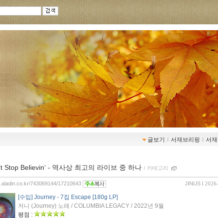
글보기
ｌ
서재브리핑
ｌ
서재
‘t Stop Believin‘ - 역사상 최고의 라이브 중 하나
ｌ
카테고리
og.aladin.co.kr/743069144/17210643
JINUS
l 2026
[수입] Journey - 7집 Escape [180g LP]
저니 (Journey) 노래 / COLUMBIA LEGACY / 2022년 9월
평점 :