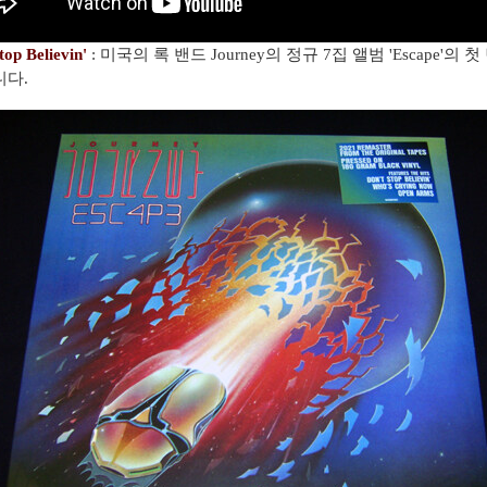
top Believin'
: 미국의 록 밴드 Journey의 정규 7집 앨범 'Escape'의 
니다.