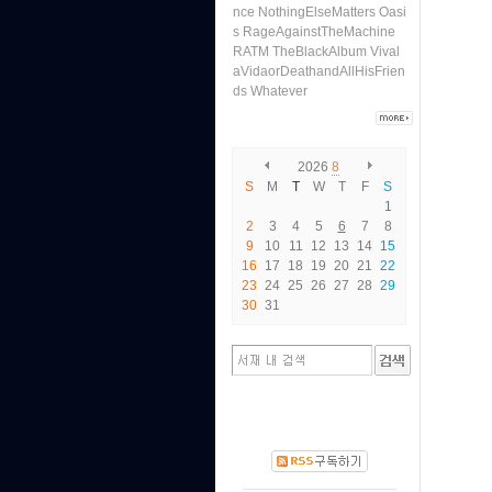
nce
NothingElseMatters
Oasi
s
RageAgainstTheMachine
RATM
TheBlackAlbum
Vival
aVidaorDeathandAllHisFrien
ds
Whatever
2026
8
S
M
T
W
T
F
S
1
2
3
4
5
6
7
8
9
10
11
12
13
14
15
16
17
18
19
20
21
22
23
24
25
26
27
28
29
30
31