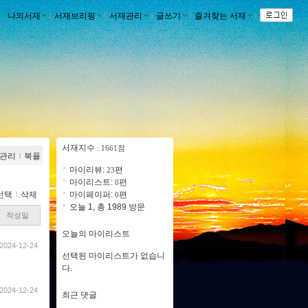
나의서재
ｌ
서재브리핑
ｌ
서재관리
ｌ
글쓰기
ｌ
즐겨찾는 서재
ｌ
서재지수
: 1661점
관리
ｌ
북플
마이리뷰:
편
23
마이리스트:
편
0
선택
ｌ
삭제
마이페이퍼:
편
0
오늘 1, 총 1989 방문
작성일
오늘의 마이리스트
2024-12-24
선택된 마이리스트가 없습니
다.
2024-12-24
최근 댓글