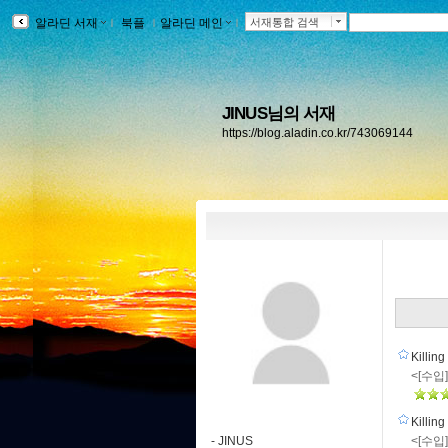
알라딘 서재
ｌ
북플
ｌ
알라딘 메인
ｌ
서재통합 검색
JINUS님의 서재
https://blog.aladin.co.kr/743069144
Killi
<[수입]
Killi
-
JINUS
<[수입] 