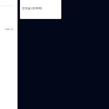
먼댓글 (트랙백)