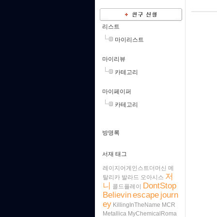
리스트
마이리스트
마이리뷰
카테고리
마이페이퍼
카테고리
방명록
서재 태그
레이지어게인스트더머신
메
저
탈리카
발라드
오아시스
니
DontStop
콜드플레이
Believin
escape
journ
ey
KillingInTheName
MCR
Metallica
MyChemicalRoma