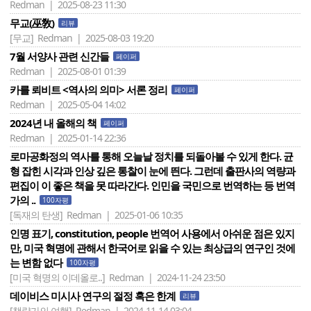
Redman | 2025-08-23 11:30
무교(巫敎)
리뷰
[무교]
Redman | 2025-08-03 19:20
7월 서양사 관련 신간들
페이퍼
Redman | 2025-08-01 01:39
카를 뢰비트 <역사의 의미> 서론 정리
페이퍼
Redman | 2025-05-04 14:02
2024년 내 올해의 책
페이퍼
Redman | 2025-01-14 22:36
로마공화정의 역사를 통해 오늘날 정치를 되돌아볼 수 있게 한다. 균
형 잡힌 시각과 인상 깊은 통찰이 눈에 띈다. 그런데 출판사의 역량과
편집이 이 좋은 책을 못 따라간다. 인민을 국민으로 번역하는 등 번역
가의 ..
100자평
[독재의 탄생]
Redman | 2025-01-06 10:35
인명 표기, constitution, people 번역어 사용에서 아쉬운 점은 있지
만, 미국 혁명에 관해서 한국어로 읽을 수 있는 최상급의 연구인 것에
는 변함 없다
100자평
[미국 혁명의 이데올로..]
Redman | 2024-11-24 23:50
데이비스 미시사 연구의 절정 혹은 한계
리뷰
[책략가의 여행]
Redman | 2024-11-14 03:04