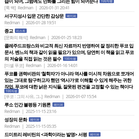
습이 되어, 그럼에도 만화를 그리는 힘이 되어준다
100자평
[룩 백]
Redman | 2026-01-31 20:41
서구지성사 입문 간단한 감상문
페이퍼
Redman | 2026-01-28 19:51
종교
리스트
[문화의 해석]
Redman | 2026-01-25 18:23
콜레주드프랑스와 비교적 최신 자료까지 반영하여 잘 정리한 푸코 입
문서. 벤느의 책과 같이 읽을 필요가 있으며, 당연히 이 책을 읽고 푸코
의 저술을 직접 읽는 것은 필수
100자평
[미셸 푸코]
Redman | 2026-01-16 14:01
푸코를 권력비판의 ‘철학자‘가 아니라 역사를 미시적 차원으로 쪼개어
있는 그대로 탐구하고자 했던 ‘역사가‘로 이해할 수 있게 해주는 귀한
작업. 푸코에 대한 낡은 지식들, 잘못된 편견을 교정할 수 있는 책이다
100자평
[푸코 : 그의 사유, 그..]
Redman | 2026-01-07 15:54
루소 인간 불평등 기원론
페이퍼
Redman | 2025-11-15 23:16
성장의 문화
페이퍼
Redman | 2025-11-15 05:35
드미트리 레비틴의 <과학이라는 발명> 서평
페이퍼