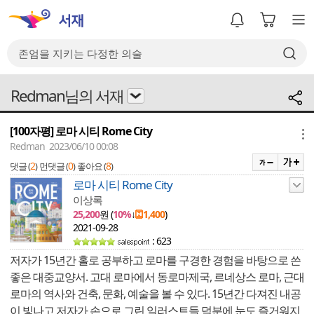
Redman님의 서재
[100자평] 로마 시티 Rome City
메뉴
Redman 2023/06/10 00:08
2
0
8
댓글 (
)
먼댓글 (
)
좋아요 (
)
로마 시티 Rome City
이상록
25,200
원 (
10%
↓
1,400
)
2021-09-28
: 623
저자가 15년간 홀로 공부하고 로마를 구경한 경험을 바탕으로 쓴
좋은 대중교양서. 고대 로마에서 동로마제국, 르네상스 로마, 근대
로마의 역사와 건축, 문화, 예술을 볼 수 있다. 15년간 다져진 내공
이 빛나고 저자가 손으로 그린 일러스트들 덕분에 눈도 즐거워지