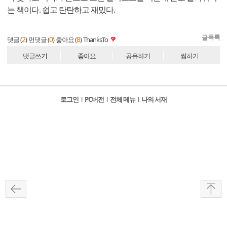
는 책이다. 쉽고 탄탄하고 재밌다.
글목록
2
0
8
댓글 (
)
먼댓글 (
)
좋아요 (
)
ThanksTo
댓글쓰기
좋아요
공유하기
찜하기
로그인
l
PC버전
l
전체 메뉴
l
나의 서재