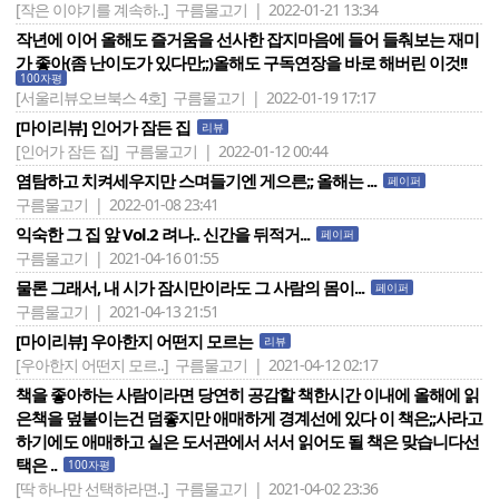
[작은 이야기를 계속하..]
구름물고기 | 2022-01-21 13:34
작년에 이어 올해도 즐거움을 선사한 잡지마음에 들어 들춰보는 재미
가 좋아(좀 난이도가 있다만;;)올해도 구독연장을 바로 해버린 이것!!
100자평
[서울리뷰오브북스 4호]
구름물고기 | 2022-01-19 17:17
[마이리뷰] 인어가 잠든 집
리뷰
[인어가 잠든 집]
구름물고기 | 2022-01-12 00:44
염탐하고 치켜세우지만 스며들기엔 게으른;; 올해는 ...
페이퍼
구름물고기 | 2022-01-08 23:41
익숙한 그 집 앞 Vol.2 려나.. 신간을 뒤적거...
페이퍼
구름물고기 | 2021-04-16 01:55
물론 그래서, 내 시가 잠시만이라도 그 사람의 몸이...
페이퍼
구름물고기 | 2021-04-13 21:51
[마이리뷰] 우아한지 어떤지 모르는
리뷰
[우아한지 어떤지 모르..]
구름물고기 | 2021-04-12 02:17
책을 좋아하는 사람이라면 당연히 공감할 책한시간 이내에 올해에 읽
은책을 덮붙이는건 덤좋지만 애매하게 경계선에 있다 이 책은;;사라고
하기에도 애매하고 실은 도서관에서 서서 읽어도 될 책은 맞습니다선
택은 ..
100자평
[딱 하나만 선택하라면..]
구름물고기 | 2021-04-02 23:36