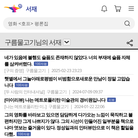
구름물고기님의 서재
네가 있음에 불행도 슬픔도 존재하지 않았다. 너의 부재에 슬픔 자체
를 삼켜버렸다.
100자평
[구의 증명]
구름물고기 | 2025-02-23 23:23
햇볕에서 그늘아래로평범이 비범함으로새로운 만남이 정말 고맙습
니다
100자평
[두 사람의 인터내셔널]
구름물고기 | 2024-07-09 09:37
[마이리뷰] 나는 메트로폴리탄 미술관의 경비원입니다
리뷰
[나는 메트로폴리탄 미..]
구름물고기 | 2024-01-22 22:06
그의 영화를 바라보고 있으면 담담하게 다가오는 느낌이 묵직하고 불
편하지만 그게 나쁘지가 않다. 그의 시선이 만들어진 일부분을 책으로
나마 엿보는 즐거움이 있다. 정성일과의 인터뷰만으로 이 책은 할일을
다했..
100자평