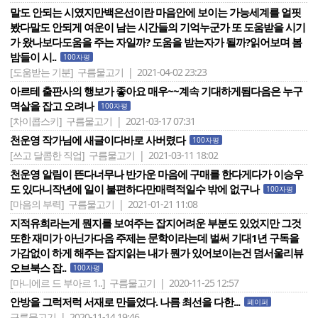
말도 안되는 시였지만백은선이란 마음안에 보이는 가능세계를 얼핏
봤다말도 안되게 여운이 남는 시간들의 기억누군가 또 도움받을 시기
가 왔나보다도움을 주는 자일까? 도움을 받는자가 될까?읽어보며 봄
밤들이 시..
100자평
[도움받는 기분]
구름물고기 | 2021-04-02 23:23
아르테 출판사의 행보가 좋아요 매우~~계속 기대하게됨다음은 누구
멱살을 잡고 오려나
100자평
[차이콥스키]
구름물고기 | 2021-03-17 07:31
천운영 작가님에 새글이다바로 사버렸다
100자평
[쓰고 달콤한 직업]
구름물고기 | 2021-03-11 18:02
천운영 알림이 뜬다너무나 반가운 마음에 구매를 한다게다가 이승우
도 있다니작년에 일이 불편하다만매력적일수 밖에 없구나
100자평
[마음의 부력]
구름물고기 | 2021-01-21 11:08
지적유희라는게 뭔지를 보여주는 잡지어려운 부분도 있었지만 그것
또한 재미가 아닌가다음 주제는 문학이라는데 벌써 기대1년 구독을
가감없이 하게 해주는 잡지읽는 내가 뭔가 있어보이는건 덤서울리뷰
오브북스 잡..
100자평
[마니에르 드 부아르 1..]
구름물고기 | 2020-11-25 12:57
안방을 그럭저럭 서재로 만들었다. 나름 최선을 다한...
페이퍼
구름물고기 | 2020-11-14 19:46