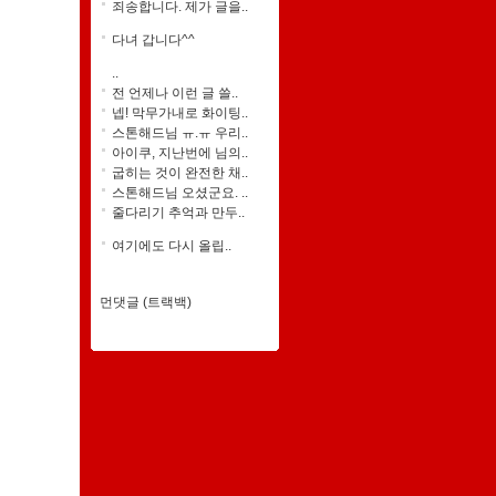
죄송합니다. 제가 글을..
다녀 갑니다^^
..
전 언제나 이런 글 쓸..
넵! 막무가내로 화이팅..
스톤해드님 ㅠ.ㅠ 우리..
아이쿠, 지난번에 님의..
굽히는 것이 완전한 채..
스톤해드님 오셨군요. ..
줄다리기 추억과 만두..
여기에도 다시 올립..
먼댓글 (트랙백)