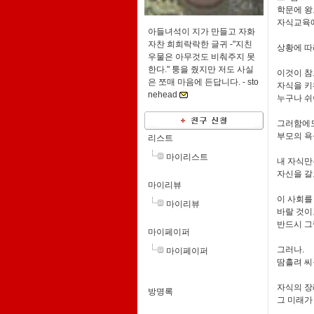
학문에 왕
자식교육에
아들녀석이 지가 만들고 자화
자찬 희희락락한 글귀 -"지친
상황에 따라
우물은 아무것도 비춰주지 못
한다." 퉁을 줬지만 저도 사실
이것이 참
은 쪼매 마음에 든답니다. -
sto
자식을 
nehead
누구나 쉬이
그러함에
부모의 
리스트
마이리스트
내 자식만
자신을 갈
마이리뷰
이 사회를
마이리뷰
바랄 것이
반드시 그
마이페이퍼
그러나.
마이페이퍼
땀흘려 씨
자식의 장
방명록
그 미래가