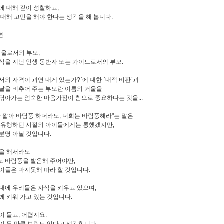
에 대해 깊이 성찰하고,
 대해 고민을 해야 한다는 생각을 해 봅니다.
면
거울로서의 부모,
식을 지닌 인생 동반자 또는 가이드로서의 부모.
서의 자격이 과연 내게 있는가?`에 대한 `내적 비판`과
날을 비추어 주는 부모란 이름의 거울을
닦아가는 엄숙한 마음가짐이 참으로 중요하다는 것을...
가 짧아 바담풍 하더라도, 너희는 바람풍해라"는 말은
 유행하던 시절의 아이들에게는 통했겠지만,
분명 아닐 것입니다.
을 해서라도
 바람풍을 발음해 주어야만,
이들은 마지못해 따라 할 것입니다.
대에 우리들은 자식을 키우고 있으며,
께 키워 가고 있는 것입니다.
이 들고, 어렵지요.