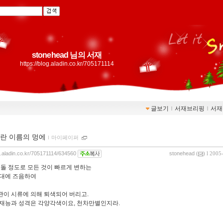
stonehead 님의 서재
https://blog.aladin.co.kr/705171114
글보기
ｌ
서재브리핑
ｌ
서재
란 이름의 멍에
ｌ
마이페이퍼
og.aladin.co.kr/705171114/634560
stonehead
(
) l 2005
 돌 정도로 모든 것이 빠르게 변하는
대에 즈음하여
이 시류에 의해 퇴색되어 버리고.
재능과 성격은 각양각색이요, 천차만별인지라.