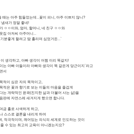
을 때는 아주 힘들었는데...꽃이 피니, 아주 이쁘지 않니?
 냄새가 정말 좋네!
가 ㅇㅇ이와, 엄마, 할머니, 네 친구 ㅇㅇ와
웃집 아저씨 아주머니...
 기분좋게 할려고 땀 흘리며 심었거든...`
ㅇ이 생각하고, 아빠 생각이 어쩜 이리 똑같지!
이는 아빠 아들이라 아빠와 생각이 똑 같은게 당근이지`라고
끌면서
목적이 심은 자의 목적이고,
목적은 꽃과 향기로 보는 이들의 마음을 즐겁게
다는 개략적인 윤곽(진지한 삶과 더불어 사는 삶)을
음판에 자연스레 새겨지게 했으면 합니다.
여금 홀로 사색하게 하고,
나 스스로 결론을 내리게 하여
, 적극적이며, 깨어있는 의식의 세계로 인도하는 것이
 줄 수 있는 최고의 교육이 아니겠는지요?