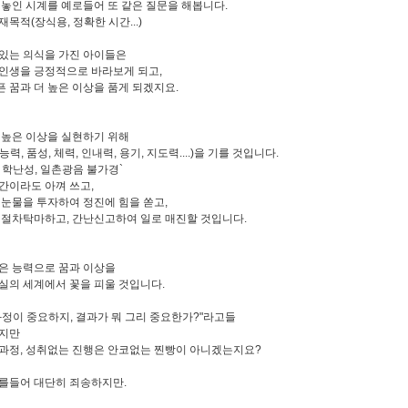
 놓인 시계를 예로들어 또 같은 질문을 해봅니다.
목적(장식용, 정확한 시간...)
있는 의식을 가진 아이들은
인생을 긍정적으로 바라보게 되고,
 꿈과 더 높은 이상을 품게 되겠지요.
 높은 이상을 실현하기 위해
력, 품성, 체력, 인내력, 용기, 지도력....)을 기를 것입니다.
 학난성, 일촌광음 불가경`
간이라도 아껴 쓰고,
 눈물을 투자하여 정진에 힘을 쏟고,
 절차탁마하고, 간난신고하여 일로 매진할 것입니다.
은 능력으로 꿈과 이상을
실의 세계에서 꽃을 피울 것입니다.
과정이 중요하지, 결과가 뭐 그리 중요한가?"라고들
하지만
과정, 성취없는 진행은 안코없는 찐빵이 아니겠는지요?
를들어 대단히 죄송하지만.