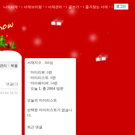
나의서재
ｌ
서재브리핑
ｌ
서재관리
ｌ
글쓰기
ｌ
즐겨찾는 서재
ｌ
서재지수
: 360점
관리
ｌ
북플
마이리뷰:
편
0
마이리스트:
편
0
마이페이퍼:
편
14
댓글(
3
)
오늘 1, 총 2864 방문
-03-04 10:31
오늘의 마이리스트
선택된 마이리스트가 없습니
다.
최근 댓글