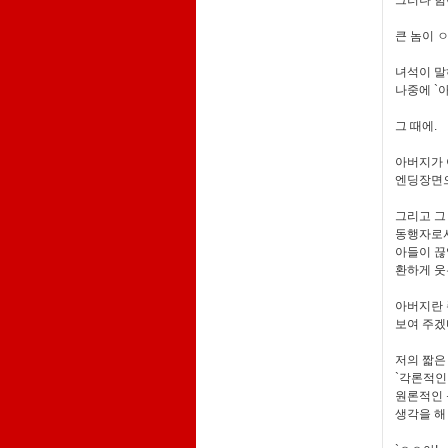
그러나 힘
큰 놈이 
녀석이 
나중에 `
그 때에.
아버지가 
엔딩장면으
그리고 그
동행자로서
아들이 
환하게 웃
아버지란 
보여 주겠
저의 짧은
`각론적인
원론적인 
생각을 해