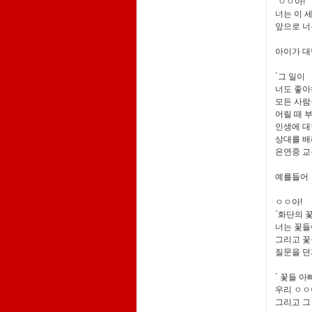
`ㅇㅇ아!
너는 이 세
앞으로 너
아이가 대
`그 일이
너도 좋아
모든 사람
어릴 때 
인생에 대
상대를 배
은연중 교
예를들어
ㅇㅇ아!
`화단의 
너는 꽃들
그리고 꽃
질문을 
` 꽃들 아
우리 ㅇㅇ
그리고 그