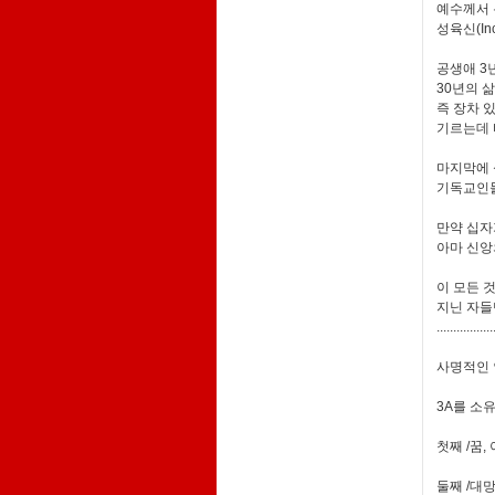
예수께서 
성육신(Inc
공생애 3
30년의 
즉 장차 
기르는데 
마지막에 
기독교인들
만약 십자
아마 신앙
이 모든 
지닌 자들
.................
사명적인 
3A를 소
첫째 /꿈, 
둘째 /대망