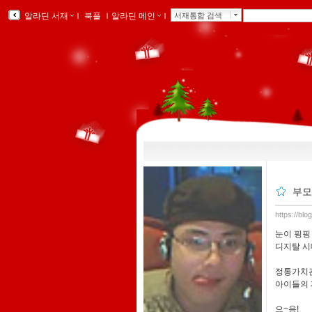
알라딘 서재
ｌ
북플
ｌ
알라딘 메인
ｌ
서재통합 검색
부모
https://bl
눈이 핑핑
디지탈 시
정통가치관
아이들의 
으~음!