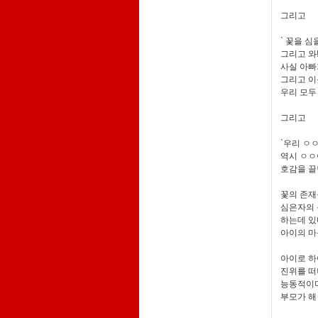
그리고
` 꽃을 심
그리고 와!
사실 아빠
그리고 이
우리 모두
그리고
`우리 ㅇ
역시 ㅇㅇ
호감을 
꽃의 존재
심은자의 
하는데 있
아이의 마
아이로 하
진위를 떠
능동적이며
부모가 해