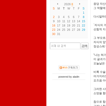
응당 자신
2026
8
그 역할에
S
M
T
W
T
F
S
1
다시말하
2
3
4
5
6
7
8
9
10
11
12
13
14
15
`자식의 
16
17
18
19
20
21
22
선험적 지
23
24
25
26
27
28
29
30
31
그 부모로
자식의 앞
정성스레 
"나는 혀
이 글귀가
오늘날은 
비록 수술
어거지라도
powered by
aladin
요즈음 아
그러한 시
소망을 함
참으로 힘