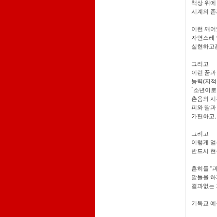
책상 위에
시계의 존재
이런 깨어
자연스레 
실현하고픈
그리고
이런 꿈과
능력(지적능
`소년이로
촌음의 시
피와 땀과
가편하고,
그리고
이렇게 얻
반드시 현
흔히들 "
말들을 
결과없는 
기독교 예