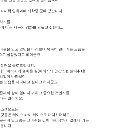
이 든 만큼 보람도 있다고 생각합니다.
ㅇㅇ대학 영화과에 재학중 군에 갔습니다.
말하기를
아버지`란 제목의 영화를 만들고 싶은데...
아들을 안고 앞만을 바라보며 묵묵히 걸어가는 모습을
로 설정했다고 하더군요.
 장면을 클로즈업시켜,
의 아버지가 걸어온 길(아버지의 영광스런 발자취)을
끊임없이 바라보며
는 모습을 나타내고 싶다고 하더군요.
존재의 삶이 얼마나 귀하고 중요한 것인지를
다는 말이지요.
 소견으로는
 것들은 케이스 바이 케이스로 대처하더라도,
윤곽과 밑그림은 그려주는 것이 바람직하지 않겠나`라는
 봅니다.