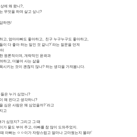
상에 왜 왔니?,
는 무엇을 하며 살고 싶니?
답하면/
하고, 엄마아빠도 좋아하고, 친구 누구누구도 좋아하고,
들이 다 좋아 하는 일인 것 같니?`라는 질문을 던져
부터
한 원론적이며, 개략적인 윤곽과
려하고, 더불어 사는 삶을
육시키는 것이 괜찮지 않나? 하는 생각을 가져봅니다.
꽃들은 누가 심었니?
이 왜 핀다고 생각하니?
을 심은 사람은 왜 심었을까?`라고
던지고
빠가 심었지? 그리고 그 때
이가 물도 부어 주고, 아빠를 참 많이 도와주었지.
 때 아빠는 ㅇㅇ이가 자랑스럽고 얼마나 고마웠는지 몰라!`