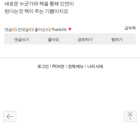
새로운 누군가와 책을 통해 인연이
된다는것 책이 주는 기쁨이지요
글목록
0
0
0
댓글 (
)
먼댓글 (
)
좋아요 (
)
ThanksTo
댓글쓰기
좋아요
공유하기
찜하기
로그인
l
PC버전
l
전체 메뉴
l
나의 서재