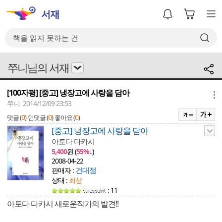
쭈니님의 서재
[100자평] [중고] 냉장고에 사랑을 담아
메뉴
쭈니 2014/12/09 23:53
0
0
0
댓글 (
)
먼댓글 (
)
좋아요 (
)
[중고] 냉장고에 사랑을 담아
아토다 다카시
5,400
원 (
55%
↓)
2008-04-22
건대점
판매자 :
상태 :
최상
: 11
아토다 다카시 새로운작가의 발견!!